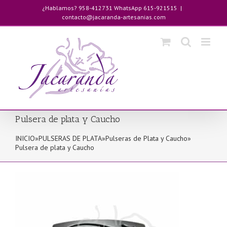
Saltar
¿Hablamos? 958-412731 WhatsApp 615-921515
|
al
contacto@jacaranda-artesanias.com
contenido
Pulsera de plata y Caucho
INICIO
»
PULSERAS DE PLATA
»
Pulseras de Plata y Caucho
»
Pulsera de plata y Caucho