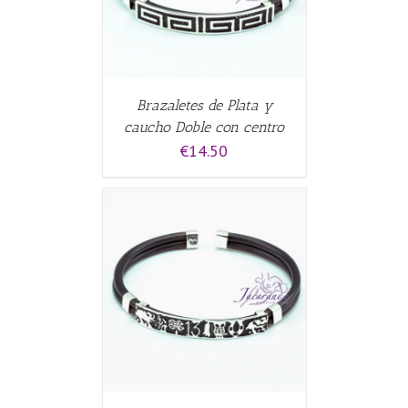
Brazaletes de Plata y
caucho Doble con centro
€
14.50
CARRITO
/