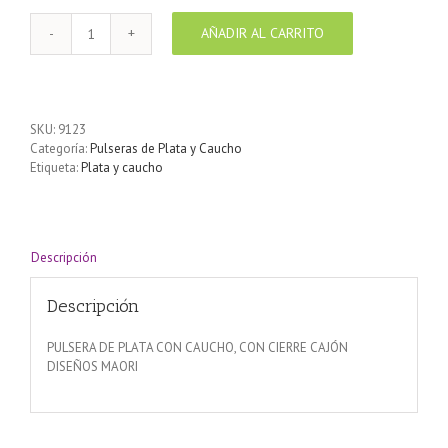
AÑADIR AL CARRITO
Pulsera
de
plata
y
Caucho
SKU:
9123
cantidad
Categoría:
Pulseras de Plata y Caucho
Etiqueta:
Plata y caucho
Descripción
Descripción
PULSERA DE PLATA CON CAUCHO, CON CIERRE CAJÓN
DISEÑOS MAORI