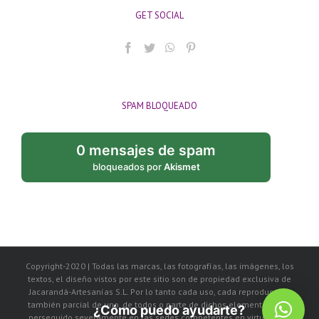
GET SOCIAL
SPAM BLOQUEADO
0 mensajes de spam
bloqueados por
Akismet
Copyright-2020 | Todas las marcas, las fotografías, las imágenes, los
textos, el diseño vistos por este sitio son de propiedad exclusiva de
Jacarandá-Artesanías S.L. Por lo tanto cada uso, cada reproducción
también parcial de uno, de todos o parte de dichos elementos, será
¿Cómo puedo ayudarte?
perseguido severamente en las sedes competentes en virtud de la