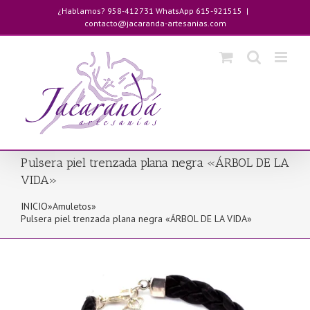
Saltar
¿Hablamos? 958-412731 WhatsApp 615-921515
|
al
contacto@jacaranda-artesanias.com
contenido
Pulsera piel trenzada plana negra «ÁRBOL DE LA
VIDA»
INICIO
»
Amuletos
»
Pulsera piel trenzada plana negra «ÁRBOL DE LA VIDA»