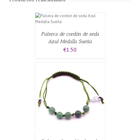
CARRITO
/
Pulsera de cordón de seda
Azul Medalla Sueña
€
1.50
CARRITO
/