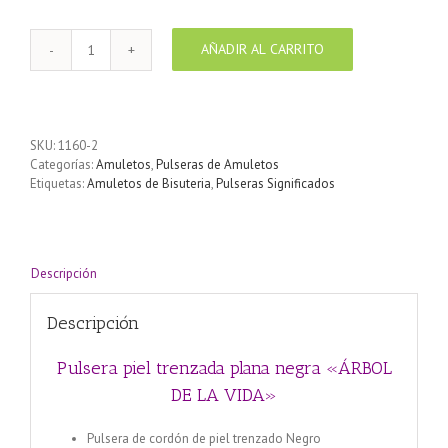
AÑADIR AL CARRITO
Pulsera
piel
trenzada
plana
negra
SKU:
1160-2
"ÁRBOL
Categorías:
Amuletos
,
Pulseras de Amuletos
DE
Etiquetas:
Amuletos de Bisuteria
,
Pulseras Significados
LA
VIDA"
cantidad
Descripción
Descripción
Pulsera piel trenzada plana negra «ÁRBOL
DE LA VIDA»
Pulsera de cordón de piel trenzado Negro