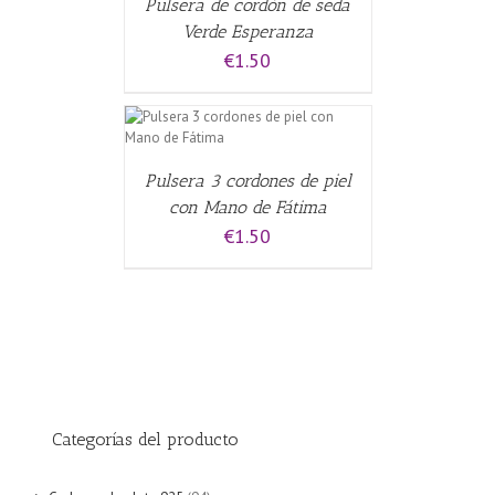
Pulsera de cordón de seda
Verde Esperanza
€
1.50
CARRITO
/
Pulsera 3 cordones de piel
con Mano de Fátima
€
1.50
Categorías del producto