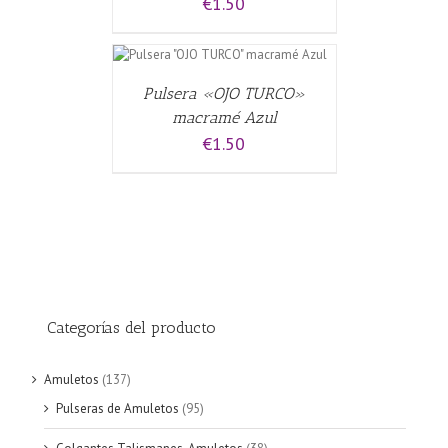
€
1.50
 CARRITO
/
Pulsera «OJO TURCO»
macramé Azul
€
1.50
Categorías del producto
Amuletos
(137)
Pulseras de Amuletos
(95)