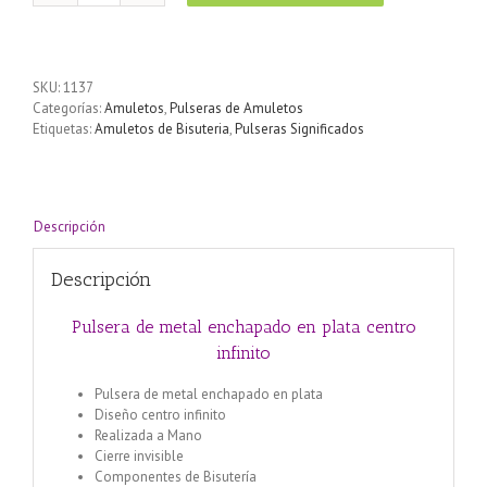
de
metal
enchapado
en
SKU:
1137
plata
Categorías:
Amuletos
,
Pulseras de Amuletos
centro
Etiquetas:
Amuletos de Bisuteria
,
Pulseras Significados
infinito
cantidad
Descripción
Descripción
Pulsera de metal enchapado en plata centro
infinito
Pulsera de metal enchapado en plata
Diseño centro infinito
Realizada a Mano
Cierre invisible
Componentes de Bisutería