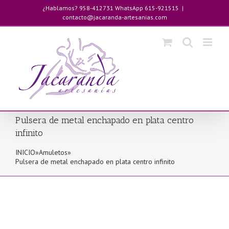
Saltar
¿Hablamos? 958-412731 WhatsApp 615-921515
|
al
contacto@jacaranda-artesanias.com
contenido
Pulsera de metal enchapado en plata centro
infinito
INICIO
»
Amuletos
»
Pulsera de metal enchapado en plata centro infinito