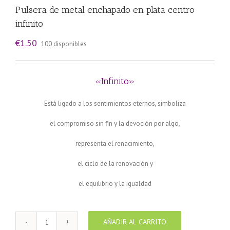
Pulsera de metal enchapado en plata centro
infinito
€
1.50
100 disponibles
«Infinito»
Está ligado a los sentimientos eternos, simboliza
el compromiso sin fin y la devoción por algo,
representa el renacimiento,
el ciclo de la renovación y
el equilibrio y la igualdad
AÑADIR AL CARRITO
Pulsera