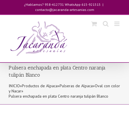
Saltar
¿Hablamos? 958-412731 WhatsApp 615-921515
|
al
contacto@jacaranda-artesanias.com
contenido
Pulsera enchapada en plata Centro naranja
tulipán Blanco
INICIO
»
Productos de Alpaca
»
Pulseras de Alpaca
»
Oval con color
y Nacar
»
Pulsera enchapada en plata Centro naranja tulipán Blanco