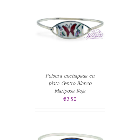
CARRITO
/
Pulsera enchapada en
plata Centro Blanco
Mariposa Roja
€
2.50