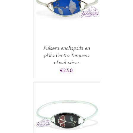
CARRITO
/
Pulsera enchapada en
plata Centro Turquesa
clavel nácar
€
2.50
CARRITO
/