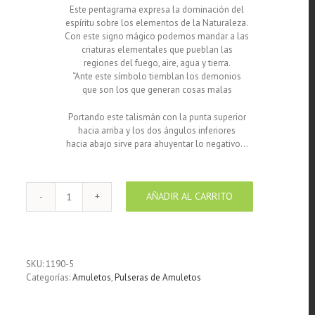
Este pentagrama expresa la dominación del
espíritu sobre los elementos de la Naturaleza.
Con este signo mágico podemos mandar a las
criaturas elementales que pueblan las
regiones del fuego, aire, agua y tierra.
“Ante este símbolo tiemblan los demonios
que son los que generan cosas malas
Portando este talismán con la punta superior
hacia arriba y los dos ángulos inferiores
hacia abajo sirve para ahuyentar lo negativo…
AÑADIR AL CARRITO
Pulsera
de
cordon
de
seda
SKU:
1190-5
rojo
Categorías:
Amuletos
,
Pulseras de Amuletos
con
medalla
de