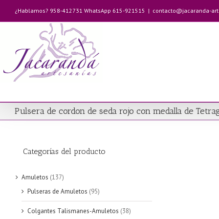
Saltar
¿Hablamos? 958-412731 WhatsApp 615-921515
|
contacto@jacaranda-ar
al
contenido
Pulsera de cordon de seda rojo con medalla de Tetr
Categorías del producto
Amuletos
(137)
Pulseras de Amuletos
(95)
Colgantes Talismanes-Amuletos
(38)