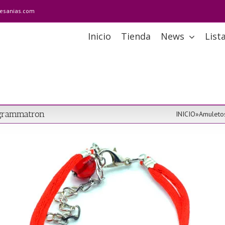
tesanias.com
Inicio
Tienda
News
List
agrammatron
INICIO
»
Amuleto