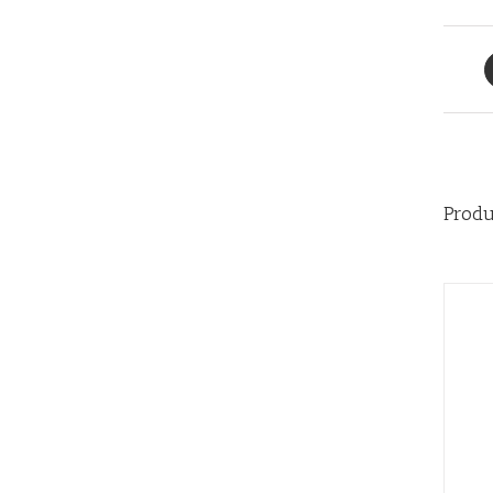
Produ
AÑADIR AL CARRITO
/
QUICK VIEW