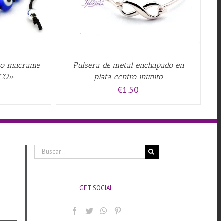
gro macrame
Pulsera de metal enchapado en
RCO»
plata centro infinito
€
1.50
Buscar:
GET SOCIAL