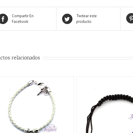
Compartir En
Twitear este
Facebook
producto
ctos relacionados
AÑADIR AL CARRITO
/
QUICK VIEW
AÑADIR AL CARRITO
/