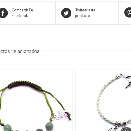
Compartir En
Twitear este
Facebook
producto
ctos relacionados
AÑADIR AL CARRITO
/
AÑADIR AL CARRITO
/
QUICK VIEW