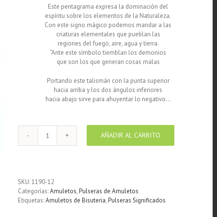
Este pentagrama expresa la dominación del
espíritu sobre los elementos de la Naturaleza.
Con este signo mágico podemos mandar a las
criaturas elementales que pueblan las
regiones del fuego, aire, agua y tierra.
“Ante este símbolo tiemblan los demonios
que son los que generan cosas malas
Portando este talismán con la punta superior
hacia arriba y los dos ángulos inferiores
hacia abajo sirve para ahuyentar lo negativo…
AÑADIR AL CARRITO
Pulsera
cordón
de
cuero
trenzado
SKU:
1190-12
color
Categorías:
Amuletos
,
Pulseras de Amuletos
Rojo
Etiquetas:
Amuletos de Bisuteria
,
Pulseras Significados
con
medalla