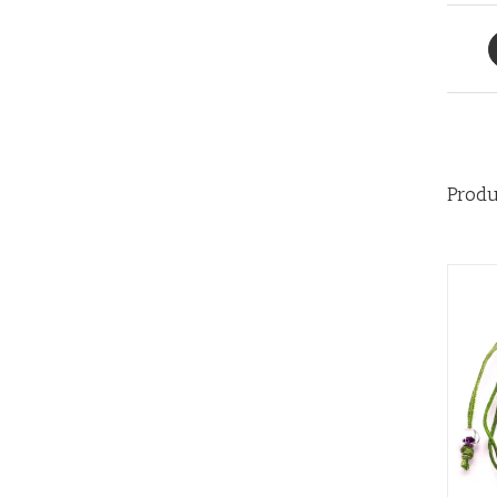
Produ
AÑADIR AL CARRITO
/
QUICK VIEW