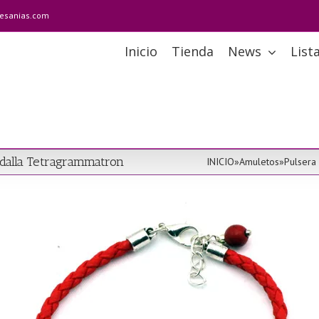
tesanias.com
Inicio
Tienda
News
List
dalla Tetragrammatron
INICIO
»
Amuletos
»
Pulsera