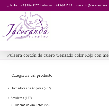
Saltar
¿Hablamos? 958-412731 WhatsApp 615-921515
|
contacto@jacaranda-ar
al
contenido
Pulsera cordón de cuero trenzado color Rojo con me
Categorías del producto
Llamadores de Ángeles
(262)
Amuletos
(137)
Pulseras de Amuletos
(95)