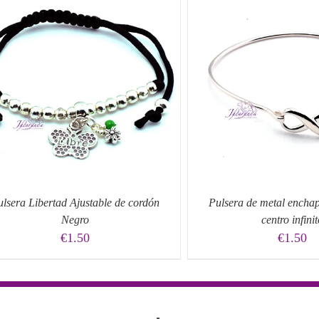
AÑADIR AL CARRITO
/
QUICK
AÑADIR AL CARRIT
VIEW
VIEW
ulsera Libertad Ajustable de cordón
Pulsera de metal enchap
Negro
centro infini
€
1.50
€
1.50