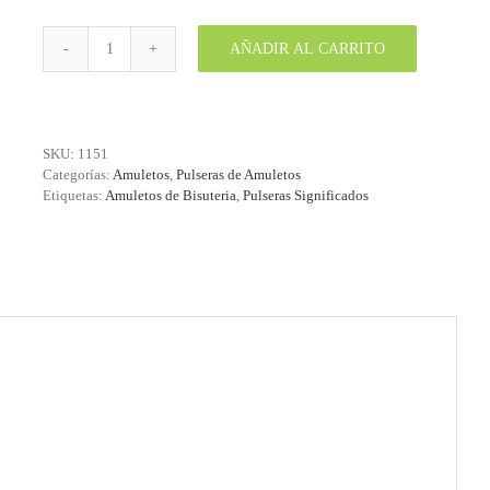
AÑADIR AL CARRITO
Pulsera
ChaKra
bolitas
plateadas
elástica
SKU:
1151
cantidad
Categorías:
Amuletos
,
Pulseras de Amuletos
Etiquetas:
Amuletos de Bisuteria
,
Pulseras Significados