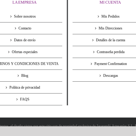
LA EMPRESA
MI CUENTA
Sobre nosotros
Mis Pedidos
Contacto
Mis Direcciones
Datos de envío
Detalles de la cuenta
Ofertas especiales
Contraseña perdida
INOS Y CONDICIONES DE VENTA
Payment Confirmation
Blog
Descargas
Política de privacidad
FAQS
 textos, el diseño vistos por este sitio son de propiedad exclusiva de Jacarandá-Artesanías S.L.
s sedes competentes en virtud de la normativa vigente. |Sitio desarrollado por Jacarandá-Artesa