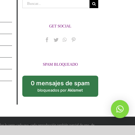
Buscar:
GET SOCIAL
SPAM BLOQUEADO
0 mensajes de spam
bloqueados por
Akismet
¿Cómo puedo ayudarte?
 Por lo tanto cada uso, cada reproducción también parcial de uno, de
nías