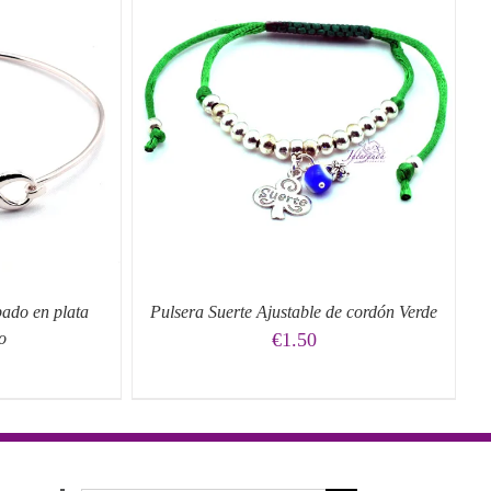
O
/
QUICK
ado en plata
Pulsera Suerte Ajustable de cordón Verde
to
€
1.50