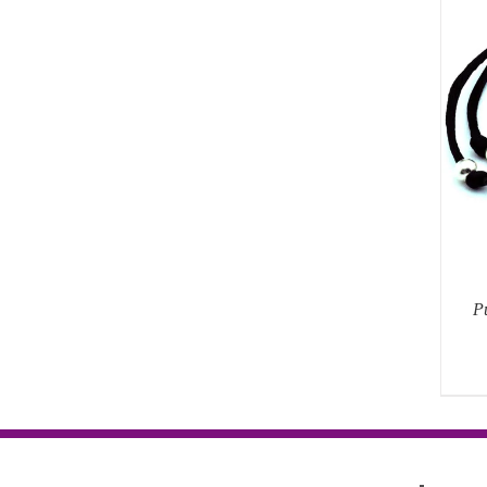
AÑADIR AL CARRITO
/
QUICK
VIEW
P