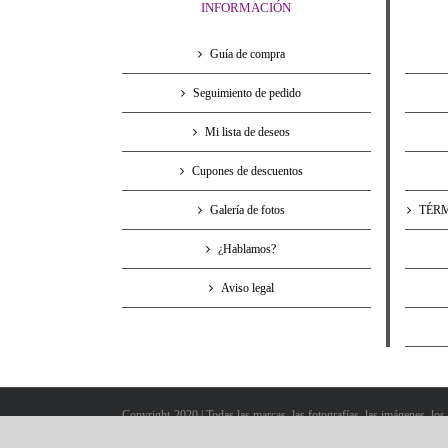
INFORMACIÓN
Guía de compra
Seguimiento de pedido
Mi lista de deseos
Cupones de descuentos
Galería de fotos
TÉRM
¿Hablamos?
Aviso legal
Copyright-2020 | Todas las marcas, las fotografías, las imágenes, los
todos o parte de dichos elementos, será perseguido severamente en la