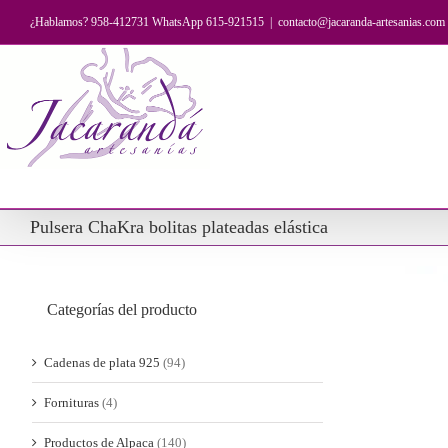
Saltar
¿Hablamos? 958-412731 WhatsApp 615-921515
|
contacto@jacaranda-artesanias.com
al
contenido
Pulsera ChaKra bolitas plateadas elástica
Categorías del producto
Cadenas de plata 925
(94)
Fornituras
(4)
Productos de Alpaca
(140)