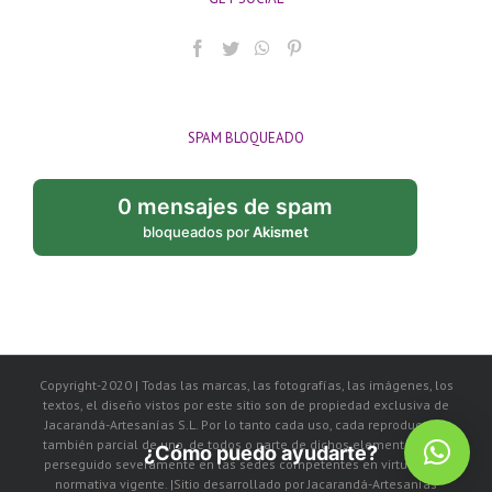
SPAM BLOQUEADO
0 mensajes de spam
bloqueados por
Akismet
Copyright-2020 | Todas las marcas, las fotografías, las imágenes, los
textos, el diseño vistos por este sitio son de propiedad exclusiva de
Jacarandá-Artesanías S.L. Por lo tanto cada uso, cada reproducción
también parcial de uno, de todos o parte de dichos elementos, será
¿Cómo puedo ayudarte?
perseguido severamente en las sedes competentes en virtud de la
normativa vigente. |Sitio desarrollado por Jacarandá-Artesanías