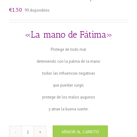
€
1.50
99 disponibles
«La mano de Fátima»
Protege de todo mal
deteniendo con la palma de la mano
todas las influencias negativas
que puedan surgir,
protege de los malos augurios
y atrae la buena suerte.
AÑADIR AL CARRITO
Pendientes