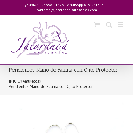
Saltar
¿Hablamos? 958-412731 WhatsApp 615-921515
|
al
contacto@jacaranda-artesanias.com
contenido
Pendientes Mano de Fatima con Ojito Protector
INICIO
»
Amuletos
»
Pendientes Mano de Fatima con Ojito Protector