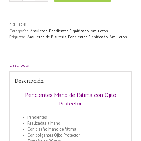
Mano
de
Fatima
con
SKU:
1241
Ojito
Categorías:
Amuletos
,
Pendientes Significado-Amuletos
Protector
Etiquetas:
Amuletos de Bisuteria
,
Pendientes Significado-Amuletos
cantidad
Descripción
Descripción
Pendientes Mano de Fatima con Ojito
Protector
Pendientes
Realizadas a Mano
Con diseño Mano de fátima
Con colgantes Ojito Protector