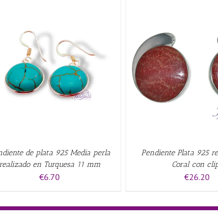
AÑADIR AL CARRITO
/
QUICK VIEW
AÑADIR AL CARRITO
/
diente de plata 925 Media perla
Pendiente Plata 925 r
realizado en Turquesa 11 mm
Coral con cli
€
6.70
€
26.20