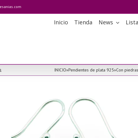
tesanias.com
Inicio
Tienda
News
List
a
INICIO
»
Pendientes de plata 925
»
Con piedras