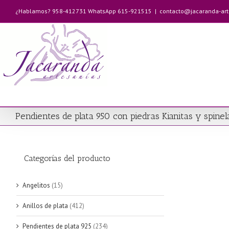
Saltar
¿Hablamos? 958-412731 WhatsApp 615-921515
|
contacto@jacaranda-ar
al
contenido
Pendientes de plata 950 con piedras Kianitas y spinel
Categorías del producto
Angelitos
(15)
Anillos de plata
(412)
Pendientes de plata 925
(234)