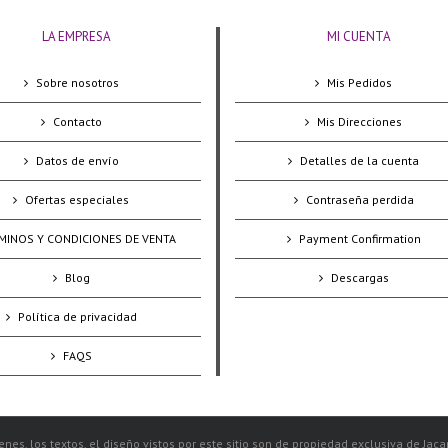
LA EMPRESA
MI CUENTA
Sobre nosotros
Mis Pedidos
Contacto
Mis Direcciones
Datos de envío
Detalles de la cuenta
Ofertas especiales
Contraseña perdida
MINOS Y CONDICIONES DE VENTA
Payment Confirmation
Blog
Descargas
Política de privacidad
FAQS
nes, los textos, el diseño vistos por este sitio son de propiedad exclusiva de Jac