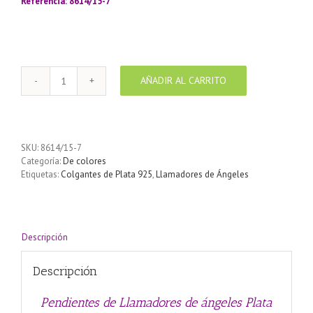
Referencia: 8614/15-7
AÑADIR AL CARRITO
Pendientes
de
Llamadores
de
ángeles
SKU:
8614/15-7
Plata
Categoría:
De colores
925
Etiquetas:
Colgantes de Plata 925
,
Llamadores de Ángeles
con
diseño
cono
color
Purpura
Descripción
15
mm
Descripción
cantidad
Pendientes de Llamadores de ángeles Plata