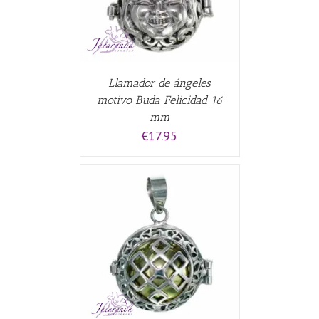
Llamador de ángeles
motivo Buda Felicidad 16
mm
€
17.95
CARRITO
/