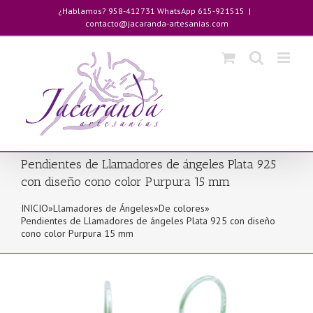
Saltar
¿Hablamos? 958-412731 WhatsApp 615-921515
|
al
contacto@jacaranda-artesanias.com
contenido
Pendientes de Llamadores de ángeles Plata 925
con diseño cono color Purpura 15 mm
INICIO
»
Llamadores de Ángeles
»
De colores
»
Pendientes de Llamadores de ángeles Plata 925 con diseño
cono color Purpura 15 mm