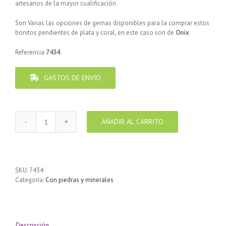
artesanos de la mayor cualificación.
Son Varias las opciones de gemas disponibles para la comprar estos
bonitos pendientes de plata y coral, en este caso son de
Onix
Referencia
7434
GASTOS DE ENVÍO
AÑADIR AL CARRITO
Pendiente
Plata
925
diseño
forma
SKU:
7434
hoja
Categoría:
Con piedras y minerales
realizado
en
Ónix
cantidad
Descripción