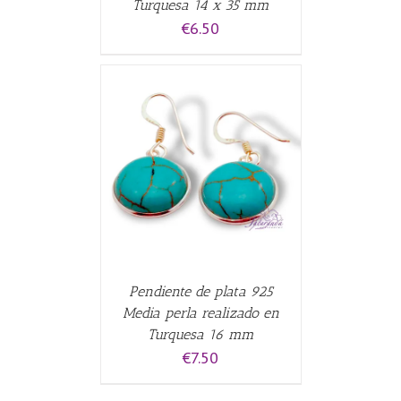
Turquesa 14 x 35 mm
€
6.50
CARRITO
/
Pendiente de plata 925
Media perla realizado en
Turquesa 16 mm
€
7.50