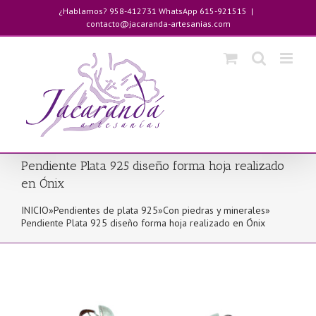
Saltar
¿Hablamos? 958-412731 WhatsApp 615-921515
|
al
contacto@jacaranda-artesanias.com
contenido
Pendiente Plata 925 diseño forma hoja realizado
en Ónix
INICIO
»
Pendientes de plata 925
»
Con piedras y minerales
»
Pendiente Plata 925 diseño forma hoja realizado en Ónix