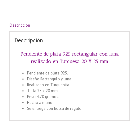
en
Turquesa
20
X
Descripción
25
mm
Descripción
cantidad
Pendiente de plata 925 rectangular con luna
realizado en Turquesa 20 X 25 mm
Pendiente de plata 925.
Diseño Rectangulo y luna.
Realizado en Turquenita
Talla 25 x 20 mm.
Peso 4.70 gramos.
Hecho a mano.
Se entrega con bolsa de regalo.