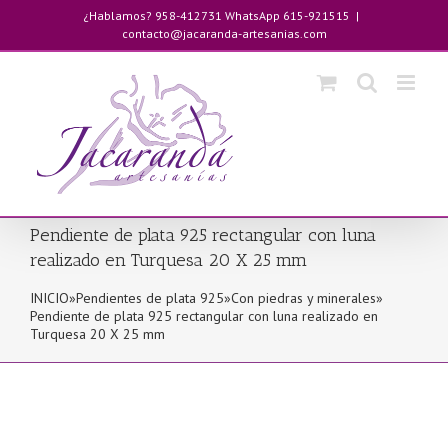
Saltar
¿Hablamos? 958-412731 WhatsApp 615-921515
|
al
contacto@jacaranda-artesanias.com
contenido
Pendiente de plata 925 rectangular con luna
realizado en Turquesa 20 X 25 mm
INICIO
»
Pendientes de plata 925
»
Con piedras y minerales
»
Pendiente de plata 925 rectangular con luna realizado en
Turquesa 20 X 25 mm