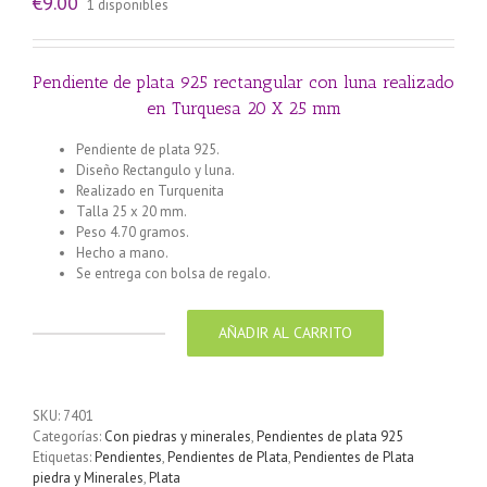
€
9.00
1 disponibles
Pendiente de plata 925 rectangular con luna realizado
en Turquesa 20 X 25 mm
Pendiente de plata 925.
Diseño Rectangulo y luna.
Realizado en Turquenita
Talla 25 x 20 mm.
Peso 4.70 gramos.
Hecho a mano.
Se entrega con bolsa de regalo.
AÑADIR AL CARRITO
Pendiente
de
plata
925
SKU:
7401
rectangular
Categorías:
Con piedras y minerales
,
Pendientes de plata 925
con
Etiquetas:
Pendientes
,
Pendientes de Plata
,
Pendientes de Plata
luna
piedra y Minerales
,
Plata
realizado