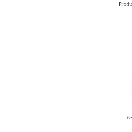
Produ
AÑADIR AL CARRITO
/
QUICK VIEW
Pe