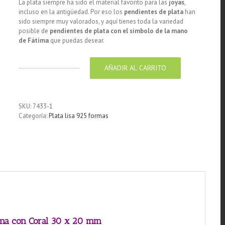
La plata siempre ha sido el material favorito para las
joyas
,
incluso en la antigüedad. Por eso los
pendientes de plata
han
sido siempre muy valorados, y aquí tienes toda la variedad
posible de
pendientes de plata con el símbolo de la mano
de
Fátima
que puedas desear.
AÑADIR AL CARRITO
Pendiente
de
plata
925
SKU:
7433-1
Mano
Categoría:
Plata lisa 925 formas
de
Fátima
con
Coral
20
x
30
mm
cantidad
tima con Coral 30 x 20 mm