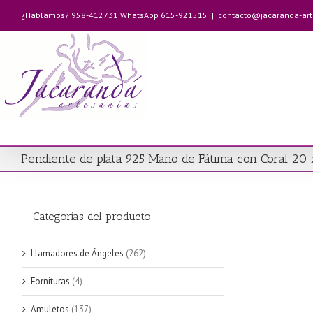
Saltar
¿Hablamos? 958-412731 WhatsApp 615-921515
|
contacto@jacaranda-ar
al
contenido
Pendiente de plata 925 Mano de Fátima con Coral 2
Categorías del producto
Llamadores de Ángeles
(262)
Fornituras
(4)
Amuletos
(137)