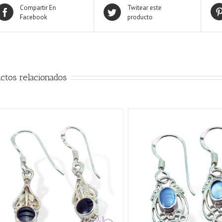
Compartir En
Twitear este
Facebook
producto
ctos relacionados
AÑADIR AL CARRITO
/
QUICK VIEW
AÑADIR AL CARRITO
/