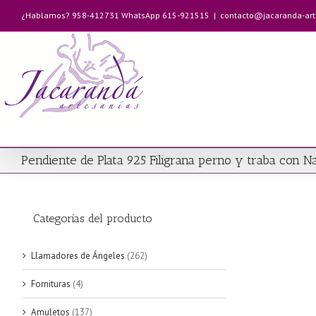
Saltar
¿Hablamos? 958-412731 WhatsApp 615-921515
|
contacto@jacaranda-ar
al
contenido
Pendiente de Plata 925 Filigrana perno y traba con 
Categorías del producto
Llamadores de Ángeles
(262)
Fornituras
(4)
Amuletos
(137)