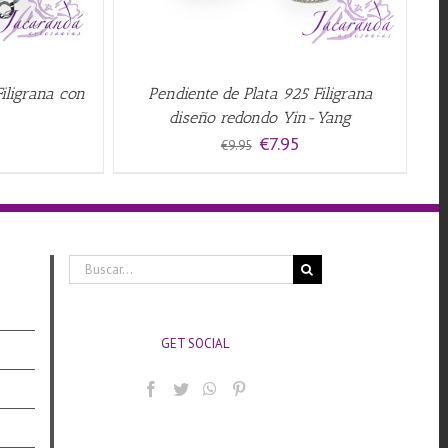
iligrana con
Pendiente de Plata 925 Filigrana
diseño redondo Yin-Yang
El
El
€
7.95
€
9.95
precio
precio
original
actual
era:
es:
€9.95.
€7.95.
Buscar:
GET SOCIAL