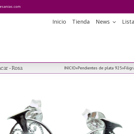
tesanias.com
Inicio
Tienda
News
List
Nacar-Rosa
INICIO
»
Pendientes de plata 925
»
Filig