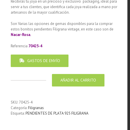
Recibirás tu joya en un precioso y exclusivo packaging, ideal para
servir a tus clientes, que identifica cada joya realizada a mano por
artesanos de la mayor cualificación.
Son Varias las opciones de gemas disponibles para la comprar
estos bonitos pendientes Filigrana vintage, en este caso son de
Nacar-Rosa.
Referencia
70425-4
GASTOS DE ENVÍO
AÑADIR AL CARRITO
Pendiente
de
Plata
925
SKU:
70425-4
Filigrana
Categoría:
Filigranas
perno
Etiqueta:
PENDIENTES DE PLATA 925 FILIGRANA
y
traba
con