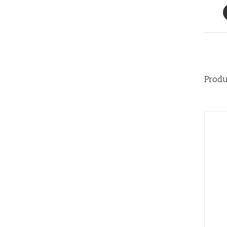
Produ
AÑADIR AL CARRITO
/
QUICK VIEW