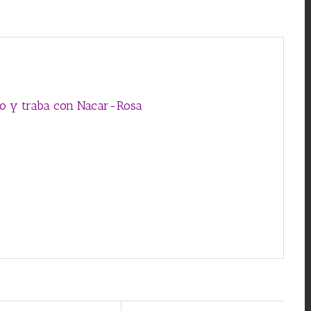
Nacar-
Rosa
cantidad
rno y traba con Nacar-Rosa