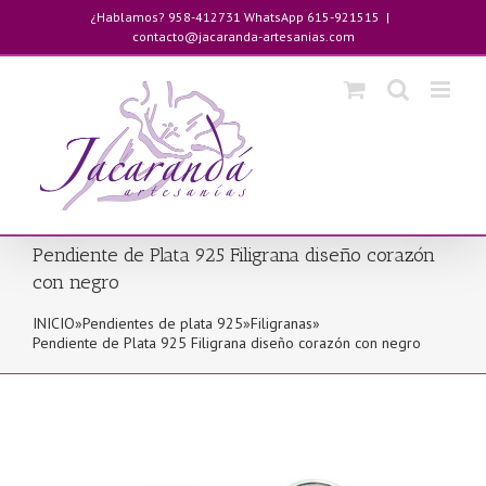
Saltar
¿Hablamos? 958-412731 WhatsApp 615-921515
|
al
contacto@jacaranda-artesanias.com
contenido
Pendiente de Plata 925 Filigrana diseño corazón
con negro
INICIO
»
Pendientes de plata 925
»
Filigranas
»
Pendiente de Plata 925 Filigrana diseño corazón con negro