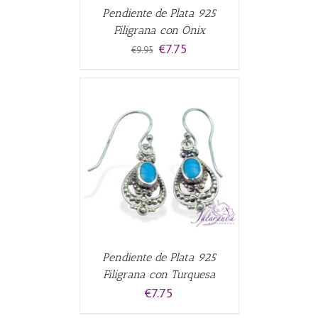
Pendiente de Plata 925
Filigrana con Onix
El
El
€
7.75
€
9.95
precio
precio
original
actual
era:
es:
€9.95.
€7.75.
CARRITO
/
Pendiente de Plata 925
Filigrana con Turquesa
€
7.75