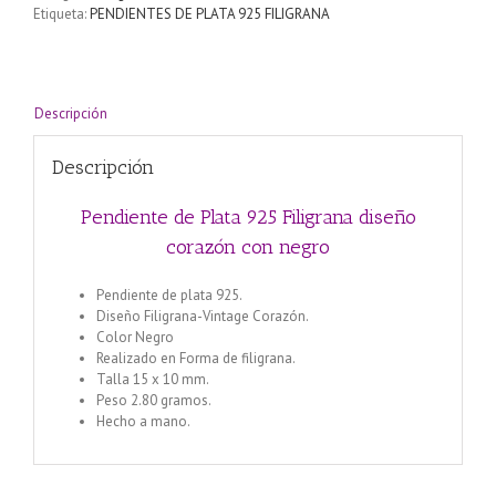
diseño
Etiqueta:
PENDIENTES DE PLATA 925 FILIGRANA
corazón
con
negro
cantidad
Descripción
Descripción
Pendiente de Plata 925 Filigrana diseño
corazón con negro
Pendiente de plata 925.
Diseño Filigrana-Vintage Corazón.
Color Negro
Realizado en Forma de filigrana.
Talla 15 x 10 mm.
Peso 2.80 gramos.
Hecho a mano.