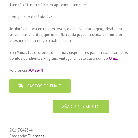
Tamaño 10 mm x 15 mm aproximadamente.
Con gancho de Plata 925.
Recibirás tu joya en un precioso y exclusivo packaging, ideal para
servir a tus clientes, que identifica cada joya realizada a mano por
artesanos de la mayor cualificación.
Son Varias las opciones de gemas disponibles para la comprar estos
bonitos pendientes Filigrana vintage, en este caso son de
Onix.
Referencia
70423-4
GASTOS DE ENVÍO
AÑADIR AL CARRITO
Pendiente
de
Plata
925
SKU:
70423-4
Filigrana
Categoría:
Filigranas