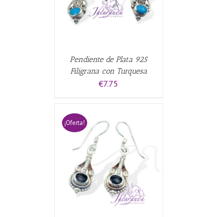
Pendiente de Plata 925
Filigrana con Turquesa
€
7.75
¡Oferta!
CARRITO
/