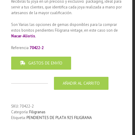
Recibirás tu joya en un precioso y exclusivo packaging, ideal para
servir a tus clientes, que identifica cada joya realizada a mano por
artesanos de la mayor cualificación.
Son Varias las opciones de gemas disponibles para la comprar
estos bonitos pendientes Filigrana vintage, en este caso son de
Nacar-Aliotis.
Referencia
70422-2
GASTOS DE ENVÍO
AÑADIR AL CARRITO
Pendiente
de
Plata
925
SKU:
70422-2
Filigrana
Categoría:
Filigranas
con
Etiqueta:
PENDIENTES DE PLATA 925 FILIGRANA
Nacar-
Aliotis
cantidad