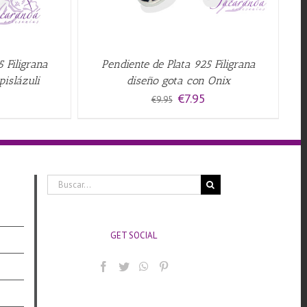
 Filigrana
Pendiente de Plata 925 Filigrana
pislázuli
diseño gota con Onix
El
El
€
7.95
€
9.95
precio
precio
original
actual
era:
es:
€9.95.
€7.95.
Buscar:
GET SOCIAL