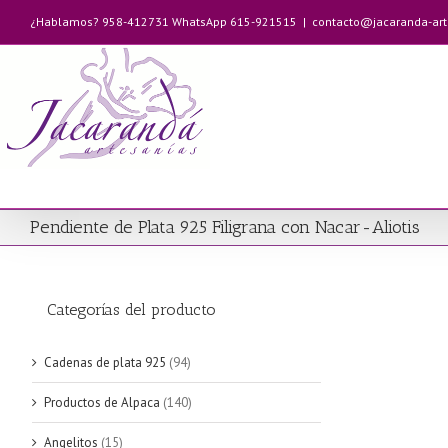
Saltar
¿Hablamos? 958-412731 WhatsApp 615-921515
|
contacto@jacaranda-ar
al
contenido
Pendiente de Plata 925 Filigrana con Nacar-Aliotis
Categorías del producto
Cadenas de plata 925
(94)
Productos de Alpaca
(140)
Angelitos
(15)