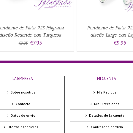
endiente de Plata 925 Filigrana
Pendiente de Plata 925
diseño Redondo con Turquesa
diseño Largo con La
El
El
€
7.95
€
9.95
€
9.95
precio
precio
original
actual
era:
es:
€9.95.
€7.95.
LA EMPRESA
MI CUENTA
Sobre nosotros
Mis Pedidos
Contacto
Mis Direcciones
Datos de envío
Detalles de la cuenta
Ofertas especiales
Contraseña perdida