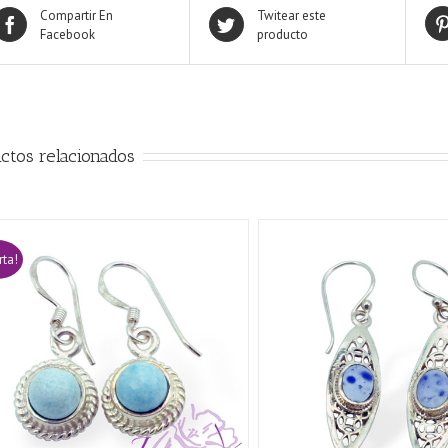
Compartir En
Twitear este
Facebook
producto
ctos relacionados
rta!
AÑADIR AL CARRITO
/
QUICK VIEW
AÑADIR AL CARRITO
/