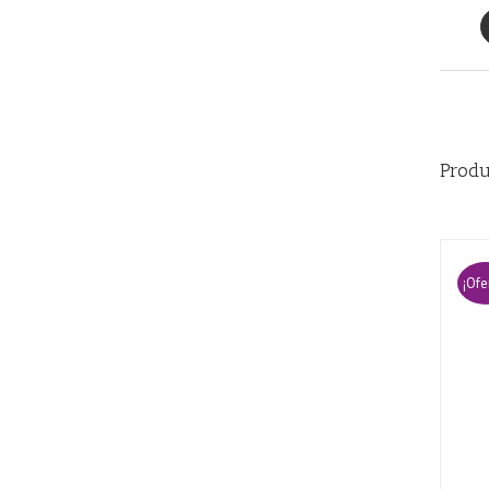
Produ
¡Ofe
AÑADIR AL CARRITO
/
QUICK VIEW