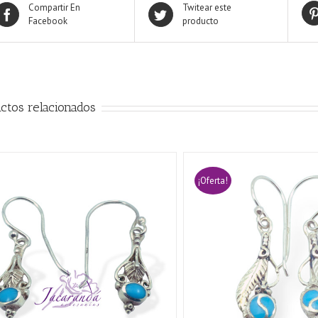
Compartir En
Twitear este
Facebook
producto
ctos relacionados
¡Oferta!
AÑADIR AL CARRITO
/
QUICK VIEW
AÑADIR AL CARRITO
/