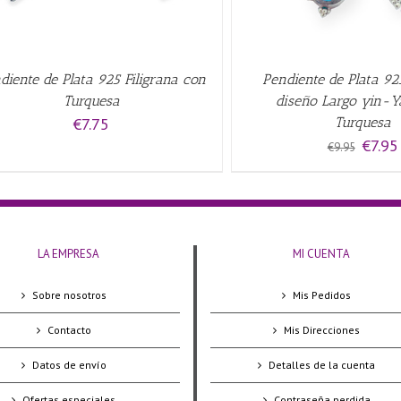
diente de Plata 925 Filigrana con
Pendiente de Plata 925
Turquesa
diseño Largo yin-Y
€
7.75
Turquesa
El
€
7.95
€
9.95
precio
original
era:
€9.95.
LA EMPRESA
MI CUENTA
Sobre nosotros
Mis Pedidos
Contacto
Mis Direcciones
Datos de envío
Detalles de la cuenta
Ofertas especiales
Contraseña perdida