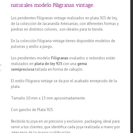
naturales modelo Filigranas vintage.
Los pendientes Filigranas vintage realizados en plata 925 de ley,
de la colección de Jacarandá-Artesanías, con diferentes formas y
piedras en distintos colores, son ideales para tu tienda.
En la colección Filigrana vintage tienes disponible modelos de
pulseras y anillo a juego.
Los pendientes modelo
Filigranas
ovalados o redondos están
realizados en
plata de ley 925
con una
gema
semipreciosa
tallada en forma de cabujón.
El estilo Filigrana vintage se da por el acabado envejecido de la
plata.
Tamaño 10 mm x 15 mm aproximadamente.
Con gancho de Plata 925.
Recibirás tu joya en un precioso y exclusivo packaging, ideal para
servir a tus clientes, que identifica cada joya realizada a mano por
artesanos de la mayor cualificación.