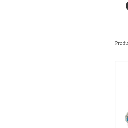
Produ
AÑADIR AL CARRITO
/
QUICK VIEW