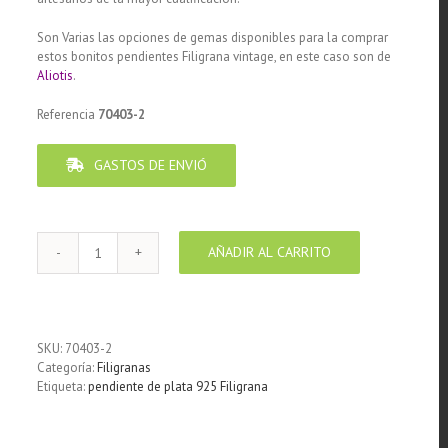
Son Varias las opciones de gemas disponibles para la comprar
estos bonitos pendientes Filigrana vintage, en este caso son de
Aliotis
.
Referencia
70403-2
GASTOS DE ENVIÓ
AÑADIR AL CARRITO
Pendiente
de
Plata
925
Filigrana
SKU:
70403-2
con
Categoría:
Filigranas
Aliotis
Etiqueta:
pendiente de plata 925 Filigrana
cantidad