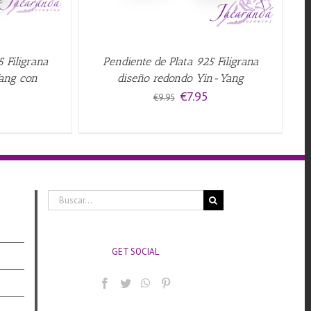
 Filigrana
Pendiente de Plata 925 Filigrana
ang con
diseño redondo Yin-Yang
El
El
€
7.95
€
9.95
precio
precio
El
original
actual
precio
era:
es:
actual
€9.95.
€7.95.
es:
€7.95.
Buscar:
GET SOCIAL