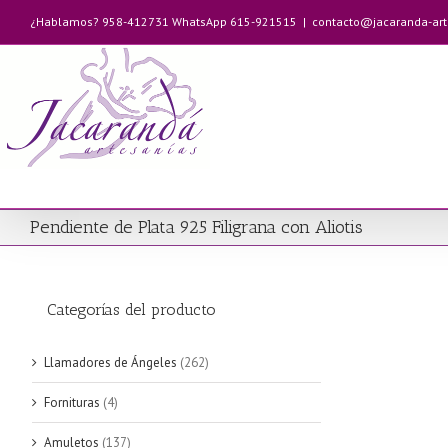
Saltar
¿Hablamos? 958-412731 WhatsApp 615-921515
|
contacto@jacaranda-ar
al
contenido
Pendiente de Plata 925 Filigrana con Aliotis
Categorías del producto
Llamadores de Ángeles
(262)
Fornituras
(4)
Amuletos
(137)