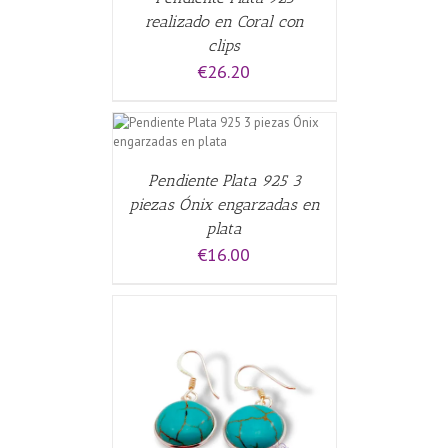
realizado en Coral con
clips
€
26.20
CARRITO
/
Pendiente Plata 925 3
piezas Ónix engarzadas en
plata
€
16.00
CARRITO
/