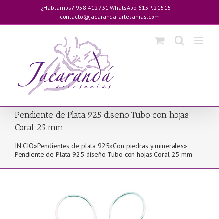
Saltar
¿Hablamos? 958-412731 WhatsApp 615-921515
|
al
contacto@jacaranda-artesanias.com
contenido
Pendiente de Plata 925 diseño Tubo con hojas
Coral 25 mm
INICIO
»
Pendientes de plata 925
»
Con piedras y minerales
»
Pendiente de Plata 925 diseño Tubo con hojas Coral 25 mm