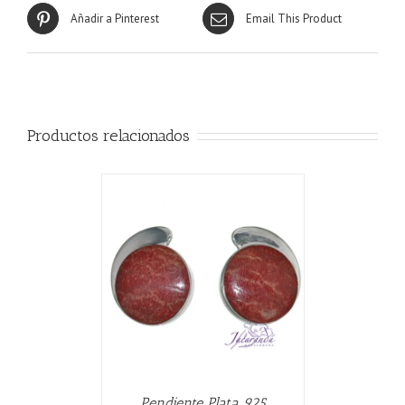
Añadir a Pinterest
Email This Product
Productos relacionados
CARRITO
/
Pendiente Plata 925