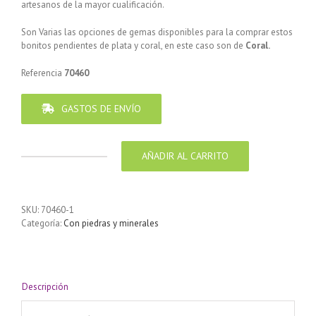
artesanos de la mayor cualificación.
Son Varias las opciones de gemas disponibles para la comprar estos
bonitos pendientes de plata y coral, en este caso son de
Coral.
Referencia
70460
GASTOS DE ENVÍO
AÑADIR AL CARRITO
Pendiente
de
Plata
925
SKU:
70460-1
diseño
Categoría:
Con piedras y minerales
Tubo
con
hojas
Coral
25
Descripción
mm
cantidad