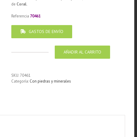
de
Coral.
Referencia
70461
GASTOS DE ENVÍO
AÑADIR AL CARRITO
Pendiente
de
Plata
925
SKU:
70461
diseño
Categoría:
Con piedras y minerales
Triangulo
Coral
30
mm
cantidad