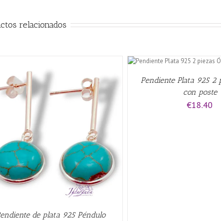
ctos relacionados
AÑADIR AL CARRITO
/
QUICK
VIEW
Pendiente Plata 925 2 
con poste
€
18.40
QUICK VIE
endiente de plata 925 Péndulo