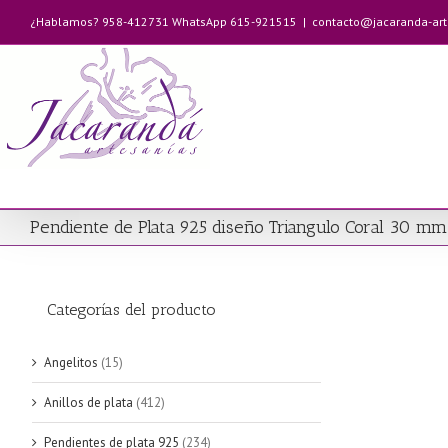
Saltar
¿Hablamos? 958-412731 WhatsApp 615-921515
|
contacto@jacaranda-ar
al
contenido
Pendiente de Plata 925 diseño Triangulo Coral 30 mm
Categorías del producto
Angelitos
(15)
Anillos de plata
(412)
Pendientes de plata 925
(234)