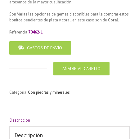
artesanos de la mayor cualificación.
Son Varias las opciones de gemas disponibles para la comprar estos
bonitos pendientes de plata y coral, en este caso son de
Coral.
Referencia
70462-1
GASTOS DE ENVÍO
AÑADIR AL CARRITO
Pendiente
de
Plata
925
Categoría:
Con piedras y minerales
diseño
rectángulo
Coral
28
x
Descripción
15
mm
Descripción
cantidad