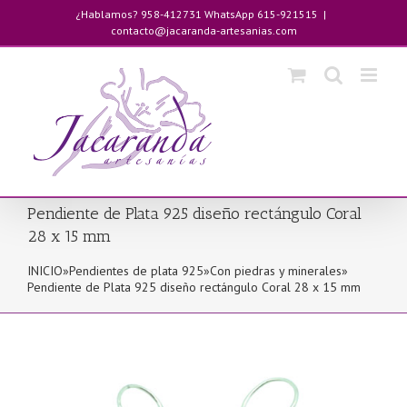
Saltar
¿Hablamos? 958-412731 WhatsApp 615-921515
|
al
contacto@jacaranda-artesanias.com
contenido
Pendiente de Plata 925 diseño rectángulo Coral
28 x 15 mm
INICIO
»
Pendientes de plata 925
»
Con piedras y minerales
»
Pendiente de Plata 925 diseño rectángulo Coral 28 x 15 mm