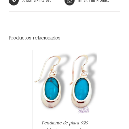
Añadir a Pinterest
Email This Product
Productos relacionados
CARRITO
/
Pendiente de plata 925