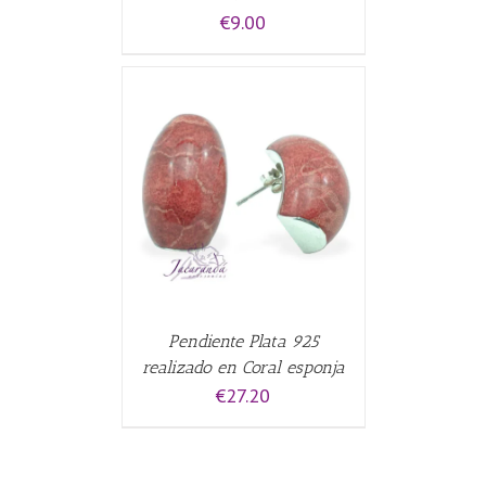
€
9.00
CARRITO
/
Pendiente Plata 925
realizado en Coral esponja
€
27.20