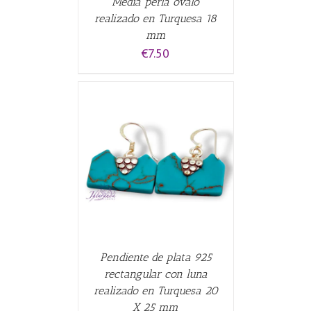
Media perla ovalo
realizado en Turquesa 18
mm
€
7.50
CARRITO
/
Pendiente de plata 925
rectangular con luna
realizado en Turquesa 20
X 25 mm