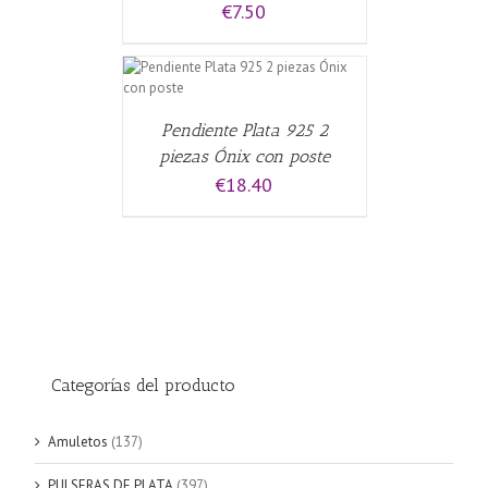
€
7.50
CARRITO
/
Pendiente Plata 925 2
piezas Ónix con poste
€
18.40
Categorías del producto
Amuletos
(137)
PULSERAS DE PLATA
(397)