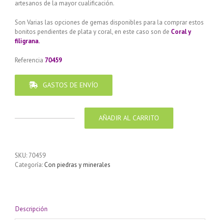
artesanos de la mayor cualificación.
Son Varias las opciones de gemas disponibles para la comprar estos
bonitos pendientes de plata y coral, en este caso son de
Coral y
filigrana.
Referencia
70459
GASTOS DE ENVÍO
AÑADIR AL CARRITO
Pendiente
de
Plata
925
SKU:
70459
diseño
Categoría:
Con piedras y minerales
circulo
Coral
17
mm
cantidad
Descripción