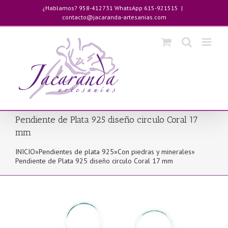
Saltar
¿Hablamos? 958-412731 WhatsApp 615-921515
|
al
contacto@jacaranda-artesanias.com
contenido
Pendiente de Plata 925 diseño circulo Coral 17
mm
INICIO
»
Pendientes de plata 925
»
Con piedras y minerales
»
Pendiente de Plata 925 diseño circulo Coral 17 mm