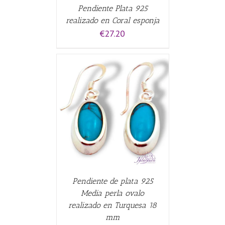
Pendiente Plata 925
realizado en Coral esponja
€
27.20
CARRITO
/
Pendiente de plata 925
Media perla ovalo
realizado en Turquesa 18
mm