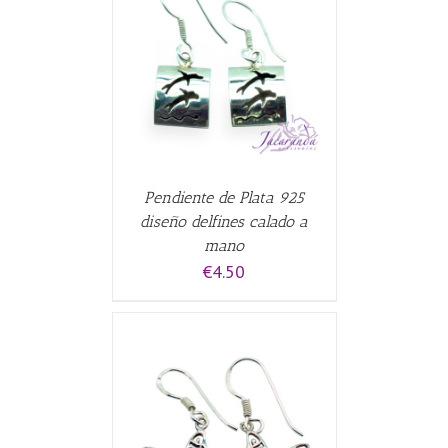
CARRITO
/
Pendiente de Plata 925
diseño delfines calado a
mano
€
4.50
CARRITO
/