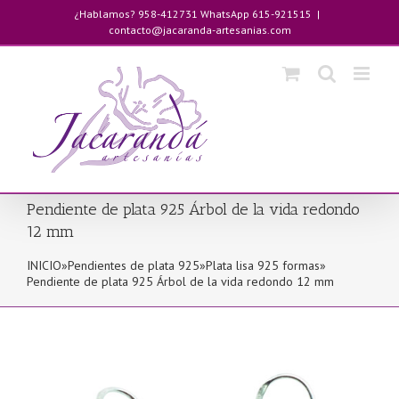
Saltar
¿Hablamos? 958-412731 WhatsApp 615-921515
|
al
contacto@jacaranda-artesanias.com
contenido
Pendiente de plata 925 Árbol de la vida redondo
12 mm
INICIO
»
Pendientes de plata 925
»
Plata lisa 925 formas
»
Pendiente de plata 925 Árbol de la vida redondo 12 mm