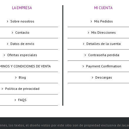
LA EMPRESA
MI CUENTA
Sobre nosotros
Mis Pedidos
Contacto
Mis Direcciones
Datos de envío
Detalles de la cuenta
Ofertas especiales
Contraseña perdida
MINOS Y CONDICIONES DE VENTA
Payment Confirmation
Blog
Descargas
Política de privacidad
FAQS
nes, los textos, el diseño vistos por este sitio son de propiedad exclusiva de Jac