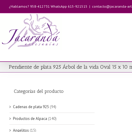
Saltar
¿Hablamos? 958-412731 WhatsApp 615-921515
|
contacto@jacaranda-ar
al
contenido
Pendiente de plata 925 Árbol de la vida Oval 15 x 10
Categorías del producto
Cadenas de plata 925
(94)
Productos de Alpaca
(140)
Angelitos
(15)