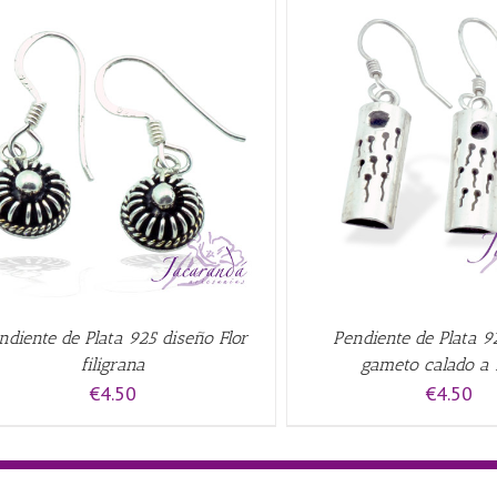
AÑADIR AL CARRITO
/
QUICK VIEW
AÑADIR AL CARRITO
/
ndiente de Plata 925 diseño Flor
Pendiente de Plata 9
filigrana
gameto calado a
€
4.50
€
4.50