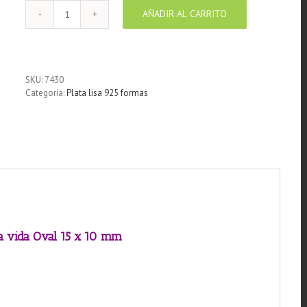
AÑADIR AL CARRITO
Pendiente
de
plata
925
Árbol
SKU:
7430
de
Categoría:
Plata lisa 925 formas
la
vida
Oval
15
x
10
mm
cantidad
la vida Oval 15 x 10 mm