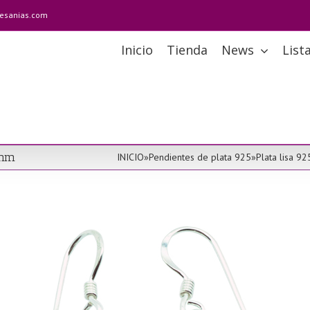
tesanias.com
Inicio
Tienda
News
List
 mm
INICIO
»
Pendientes de plata 925
»
Plata lisa 9