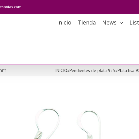
tesanias.com
Inicio
Tienda
News
Lis
 mm
INICIO
»
Pendientes de plata 925
»
Plata lisa 