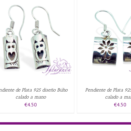
AÑADIR AL CARRITO
/
QUICK VIEW
QUICK VI
ndiente de Plata 925 diseño Búho
Pendiente de Plata 925
calado a mano
calado a ma
€
4.50
€
4.50