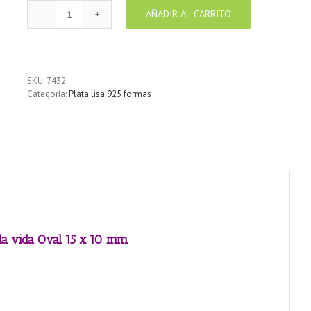
AÑADIR AL CARRITO
Pendiente
de
plata
925
Árbol
SKU:
7432
de
Categoría:
Plata lisa 925 formas
la
vida
Oval
15
x
10
mm
cantidad
la vida Oval 15 x 10 mm