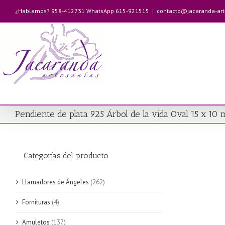
Saltar
¿Hablamos? 958-412731 WhatsApp 615-921515
|
contacto@jacaranda-ar
al
contenido
Pendiente de plata 925 Árbol de la vida Oval 15 x 10
Categorías del producto
Llamadores de Ángeles
(262)
Fornituras
(4)
Amuletos
(137)