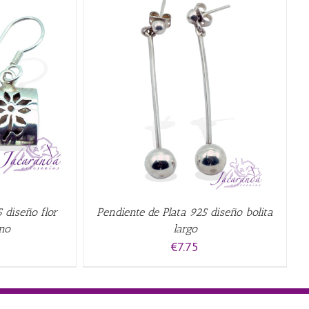
EW
 diseño flor
Pendiente de Plata 925 diseño bolita
no
largo
€
7.75