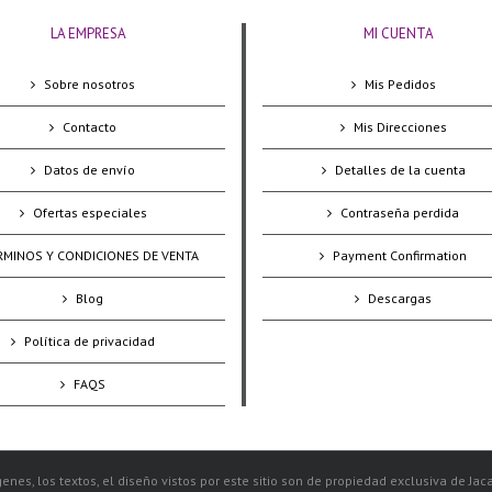
LA EMPRESA
MI CUENTA
Sobre nosotros
Mis Pedidos
Contacto
Mis Direcciones
Datos de envío
Detalles de la cuenta
Ofertas especiales
Contraseña perdida
RMINOS Y CONDICIONES DE VENTA
Payment Confirmation
Blog
Descargas
Política de privacidad
FAQS
enes, los textos, el diseño vistos por este sitio son de propiedad exclusiva de Jac