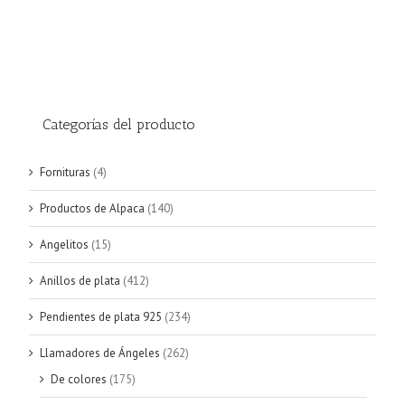
era:
es:
€20.15.
€19.25.
Categorías del producto
Fornituras
(4)
Productos de Alpaca
(140)
Angelitos
(15)
Anillos de plata
(412)
Pendientes de plata 925
(234)
Llamadores de Ángeles
(262)
De colores
(175)