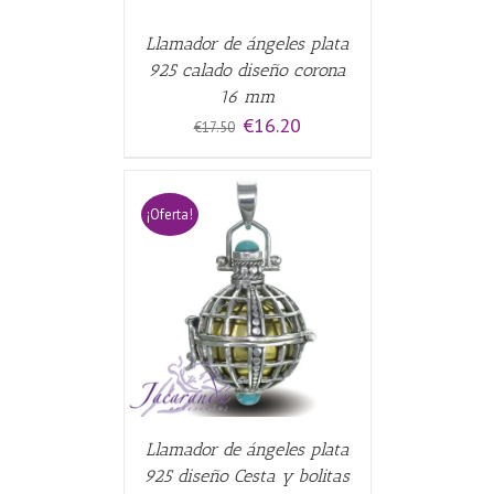
Llamador de ángeles plata
925 calado diseño corona
16 mm
El
El
€
16.20
€
17.50
precio
precio
original
actual
era:
es:
€17.50.
€16.20.
¡Oferta!
CARRITO
/
Llamador de ángeles plata
925 diseño Cesta y bolitas