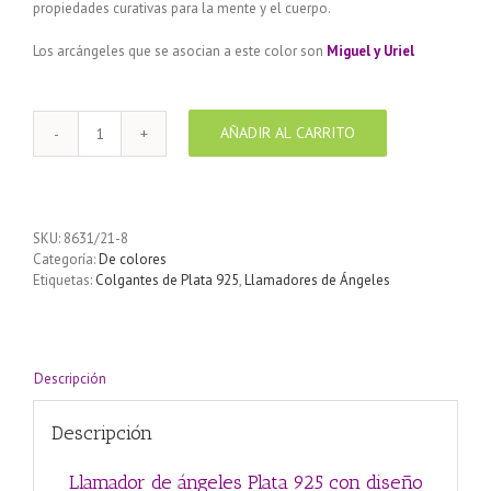
propiedades curativas para la mente y el cuerpo.
Los arcángeles que se asocian a este color son
Miguel y Uriel
AÑADIR AL CARRITO
Llamador
de
ángeles
Plata
925
SKU:
8631/21-8
con
Categoría:
De colores
diseño
Etiquetas:
Colgantes de Plata 925
,
Llamadores de Ángeles
Flor
color
Turquesa
21
mm
Descripción
cantidad
Descripción
Llamador de ángeles Plata 925 con diseño