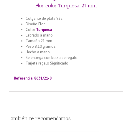
Flor color Turquesa 21 mm
Colgante de plata 925.
Diseño Flor
Color
Turquesa
Labrado a mano
Tamaño 21 mm
Peso 8.10 gramos.
Hecho a mano.
Se entrega con bolsa de regalo.
Tarjeta regalo Significado
Llamador de ángeles labrado
en plata 925 con diseño de margarita en 20 mm
Referencia: 8631/21-8
También te recomendamos…