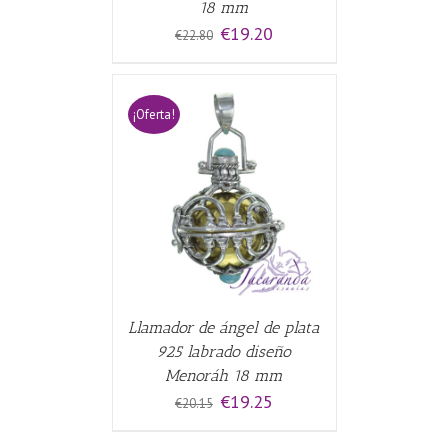
18 mm
El
El
€
19.20
€
22.80
precio
precio
original
actual
era:
es:
€22.80.
€19.20.
¡Oferta!
CARRITO
/
Llamador de ángel de plata
925 labrado diseño
Menoráh 18 mm
El
El
€
19.25
€
20.15
precio
precio
original
actual