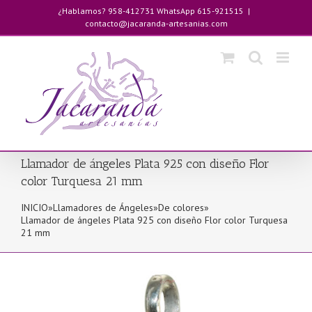
Saltar
¿Hablamos? 958-412731 WhatsApp 615-921515
|
al
contacto@jacaranda-artesanias.com
contenido
Llamador de ángeles Plata 925 con diseño Flor
color Turquesa 21 mm
INICIO
»
Llamadores de Ángeles
»
De colores
»
Llamador de ángeles Plata 925 con diseño Flor color Turquesa
21 mm