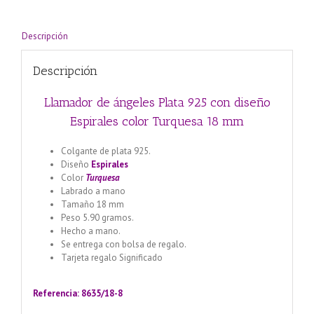
Turquesa
18
mm
Descripción
cantidad
Descripción
Llamador de ángeles Plata 925 con diseño
Espirales color Turquesa 18 mm
Colgante de plata 925.
Diseño
Espirales
Color
Turquesa
Labrado a mano
Tamaño 18 mm
Peso 5.90 gramos.
Hecho a mano.
Se entrega con bolsa de regalo.
Tarjeta regalo Significado
Llamador de ángeles labrado
en plata 925 con diseño de margarita en 20 mm
Referencia: 8635/18-8