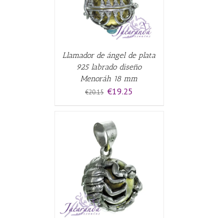
Llamador de ángel de plata
925 labrado diseño
Menoráh 18 mm
El
El
€
19.25
€
20.15
precio
precio
original
actual
era:
es:
€20.15.
€19.25.
CARRITO
/