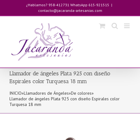
Saltar
¿Hablamos? 958-412731 WhatsApp 615-921515
|
al
contacto@jacaranda-artesanias.com
contenido
Llamador de ángeles Plata 925 con diseño
Espirales color Turquesa 18 mm
INICIO
»
Llamadores de Ángeles
»
De colores
»
Llamador de ángeles Plata 925 con diseño Espirales color
Turquesa 18 mm