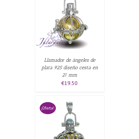
CARRITO
/
Llamador de ángeles de
plata 925 diseño cesta en
21 mm
€
19.50
¡Oferta!
CARRITO
/