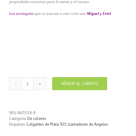
propiedades curativas para la mente y el cuerpo.
Los arcángeles
que se asocian a este color son
Miguel y Uriel
AÑADIR AL CARRITO
Llamador
de
ángeles
Plata
925
SKU:
8635/18-8
con
Categoría:
De colores
diseño
Etiquetas:
Colgantes de Plata 925
,
Llamadores de Ángeles
Espirales
color