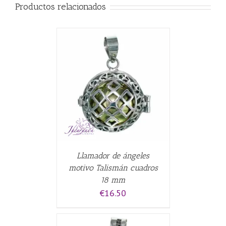
Productos relacionados
CARRITO
/
Llamador de ángeles
motivo Talismán cuadros
18 mm
€
16.50