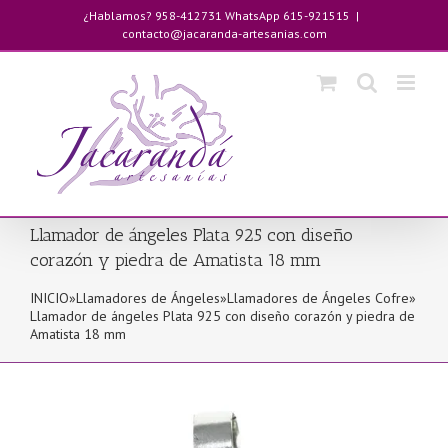
Saltar
¿Hablamos? 958-412731 WhatsApp 615-921515
|
al
contacto@jacaranda-artesanias.com
contenido
Llamador de ángeles Plata 925 con diseño
corazón y piedra de Amatista 18 mm
INICIO
»
Llamadores de Ángeles
»
Llamadores de Ángeles Cofre
»
Llamador de ángeles Plata 925 con diseño corazón y piedra de
Amatista 18 mm