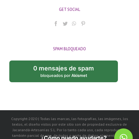
GET SOCIAL
SPAM BLOQUEADO
0 mensajes de spam
bloqueados por
Akismet
Copyright-2020 | Todas las marcas, las fotografías, las imágenes, los
textos, el diseño vistos por este sitio son de propiedad exclusiva de
Jacarandá-Artesanías S.L. Por lo tanto cada uso, cada reproducción
también parcial de uno, de todos o parte de dichos elementos, será
¿Cómo puedo ayudarte?