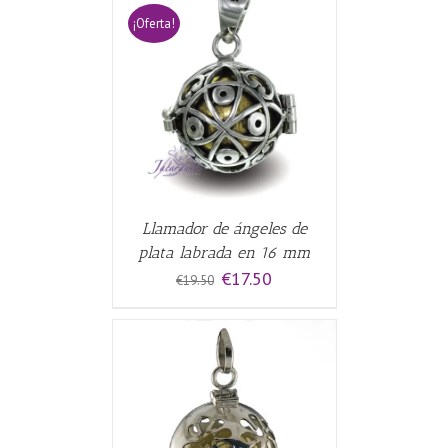
¡Oferta!
CARRITO
/
Llamador de ángeles de
plata labrada en 16 mm
El
El
€
17.50
€
19.50
precio
precio
original
actual
era:
es:
€19.50.
€17.50.
CARRITO
/