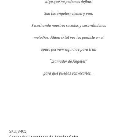
algo que no podemos definir.
Son los ángeles: vienen y van.
Escuchando nuestros secretos y susurrándonos
melodías. Ahora si tal vez los perdiste en el
apuro por vivir, aquí hay para ti un
“Llamador de Ángeles”
para que puedas convocarlos…
https://www.jacaranda-artesanias.com/llamador-de-angeles-
motivo-talisman-cuadros-18-mm/
Llamador de ángeles Plata 925 con diseño
corazón y piedra de Amatista 18 mm
SKU:
8401