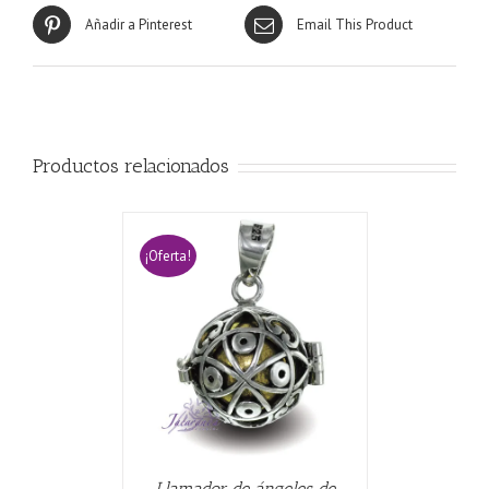
Añadir a Pinterest
Email This Product
Productos relacionados
¡Oferta!
CARRITO
/
Llamador de ángeles de