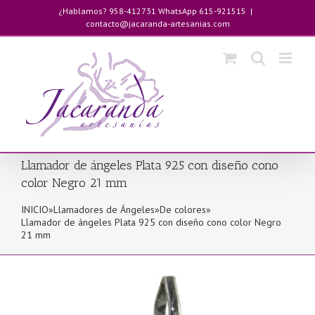
Saltar
¿Hablamos? 958-412731 WhatsApp 615-921515
|
al
contacto@jacaranda-artesanias.com
contenido
Llamador de ángeles Plata 925 con diseño cono
color Negro 21 mm
INICIO
»
Llamadores de Ángeles
»
De colores
»
Llamador de ángeles Plata 925 con diseño cono color Negro
21 mm