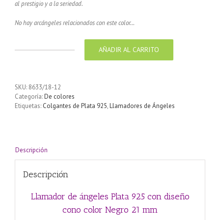
al prestigio y a la seriedad.
No hay arcángeles relacionados con este color…
AÑADIR AL CARRITO
Llamador
de
ángeles
Plata
SKU:
8633/18-12
925
Categoría:
De colores
con
Etiquetas:
Colgantes de Plata 925
,
Llamadores de Ángeles
diseño
cono
color
Negro
21
Descripción
mm
cantidad
Descripción
Llamador de ángeles Plata 925 con diseño
cono color Negro 21 mm