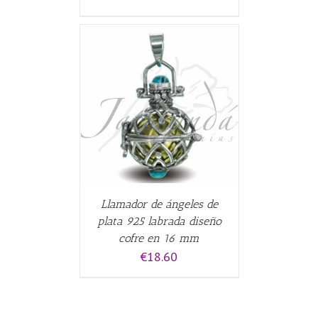
CARRITO
/
Llamador de ángeles de
plata 925 labrada diseño
cofre en 16 mm
€
18.60