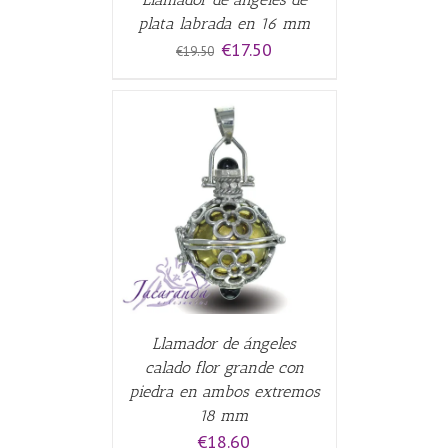
plata labrada en 16 mm
El
El
€
17.50
€
19.50
precio
precio
original
actual
era:
es:
€19.50.
€17.50.
CARRITO
/
Llamador de ángeles
calado flor grande con
piedra en ambos extremos
18 mm
€
18.60