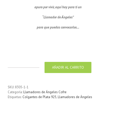
apuro por vivir, aquí hay para ti un
“Llamador de Ángeles”
para que puedas convocarlos…
Llamador de ángeles labrado
en plata de 26 mm
AÑADIR AL CARRITO
Llamador
de
ángeles
labrado
SKU:
8305-1-1
en
Categoría:
Llamadores de Ángeles Cofre
plata
Etiquetas:
Colgantes de Plata 925
,
Llamadores de Ángeles
de
26
mm
cantidad