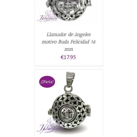
Llamador de ángeles
motivo Buda Felicidad 16
mm
€
17.95
¡Oferta!
CARRITO
/