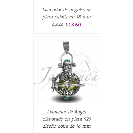
Llamador de ángeles de
plata calada en 18 mm
El
El
€
18.60
€
19.60
precio
precio
original
actual
era:
es:
€19.60.
€18.60.
ALLES
Llamador de Ángel
elaborado en plata 925
diseño cofre de 16 mm