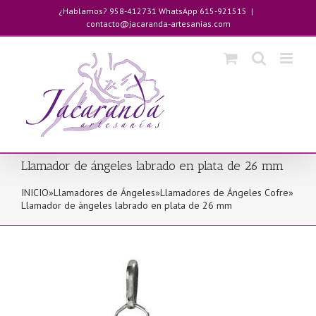
Saltar
¿Hablamos? 958-412731 WhatsApp 615-921515
|
al
contacto@jacaranda-artesanias.com
contenido
Llamador de ángeles labrado en plata de 26 mm
INICIO
»
Llamadores de Ángeles
»
Llamadores de Ángeles Cofre
»
Llamador de ángeles labrado en plata de 26 mm