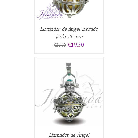
Llamador de ángel labrado
jaula 21 mm
El
El
€
19.50
€
21.60
precio
precio
original
actual
era:
es:
€21.60.
€19.50.
CARRITO
/
Llamador de Ángel