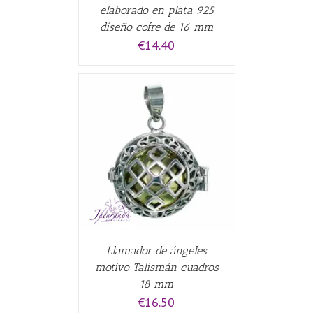
elaborado en plata 925
diseño cofre de 16 mm
€
14.40
CARRITO
/
Llamador de ángeles
motivo Talismán cuadros
18 mm
€
16.50