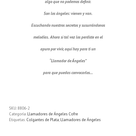
algo que no podemos definir.
Son los ángeles: vienen y van.
Escuchando nuestros secretos y susurrándonos
melodías. Ahora si tal vez los perdiste en el
apuro por vivir, aquí hay para ti un
“Llamador de Ángeles”
para que puedas convocarlos…
Llamador de ángeles labrado en plata con diseño de margarita en 14
mm
SKU:
8806-2
Categoría:
Llamadores de Ángeles Cofre
Etiquetas:
Colgantes de Plata
,
Llamadores de Ángeles