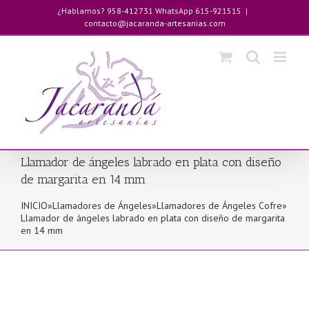
Saltar
¿Hablamos? 958-412731 WhatsApp 615-921515
|
al
contacto@jacaranda-artesanias.com
contenido
Llamador de ángeles labrado en plata con diseño
de margarita en 14 mm
INICIO
»
Llamadores de Ángeles
»
Llamadores de Ángeles Cofre
»
Llamador de ángeles labrado en plata con diseño de margarita
en 14 mm