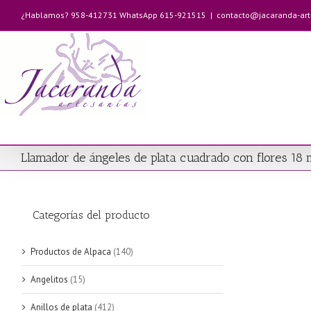
Saltar
¿Hablamos? 958-412731 WhatsApp 615-921515
|
contacto@jacaranda-ar
al
contenido
Llamador de ángeles de plata cuadrado con flores 18
Categorías del producto
Productos de Alpaca
(140)
Angelitos
(15)
Anillos de plata
(412)