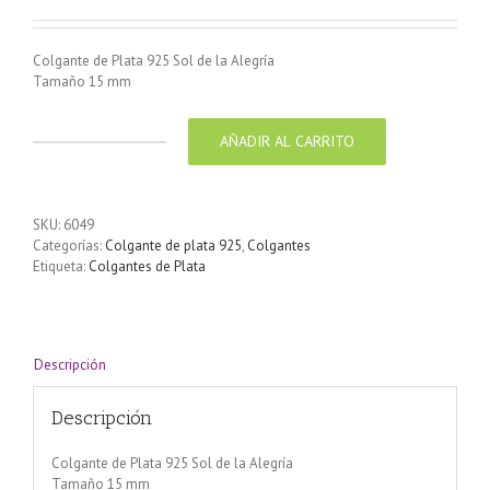
Colgante de Plata 925 Sol de la Alegría
Tamaño 15 mm
AÑADIR AL CARRITO
Colgante
de
Plata
925
SKU:
6049
Sol
Categorías:
Colgante de plata 925
,
Colgantes
de
Etiqueta:
Colgantes de Plata
la
Alegría
Tamaño
15
mm
Descripción
cantidad
Descripción
Colgante de Plata 925 Sol de la Alegría
Tamaño 15 mm