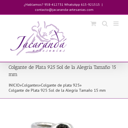
Saltar
¿Hablamos? 958-412731 WhatsApp 615-921515
|
al
contacto@jacaranda-artesanias.com
contenido
Colgante de Plata 925 Sol de la Alegría Tamaño 15
mm
INICIO
»
Colgantes
»
Colgante de plata 925
»
Colgante de Plata 925 Sol de la Alegría Tamaño 15 mm