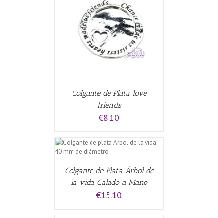
CARRITO
/
Colgante de Plata love
friends
€
8.10
CARRITO
/
Colgante de Plata Árbol de
la vida Calado a Mano
€
15.10