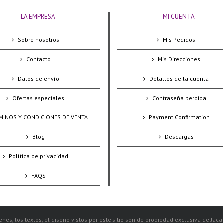
LA EMPRESA
MI CUENTA
Sobre nosotros
Mis Pedidos
Contacto
Mis Direcciones
Datos de envío
Detalles de la cuenta
Ofertas especiales
Contraseña perdida
MINOS Y CONDICIONES DE VENTA
Payment Confirmation
Blog
Descargas
Política de privacidad
FAQS
nes, los textos, el diseño vistos por este sitio son de propiedad exclusiva de Jac