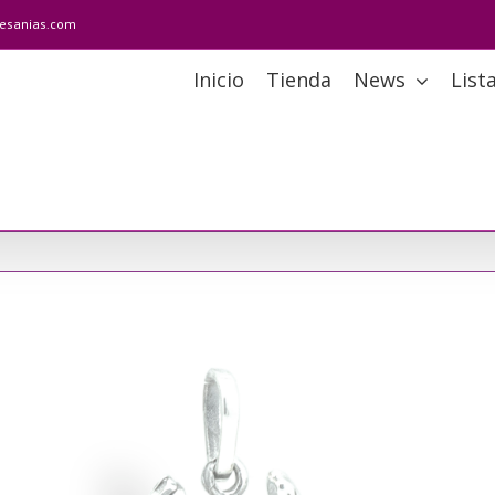
tesanias.com
Inicio
Tienda
News
List