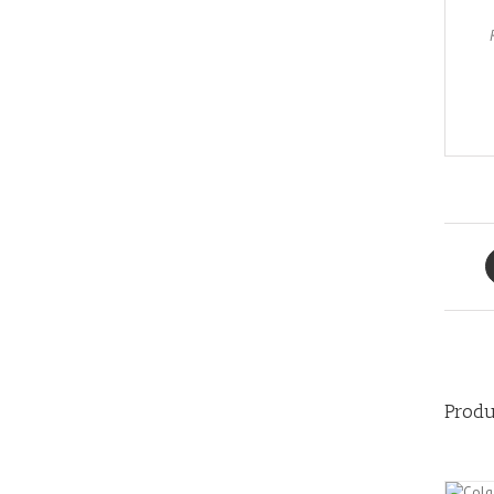
Produ
AÑADIR AL CARRITO
/
QUICK