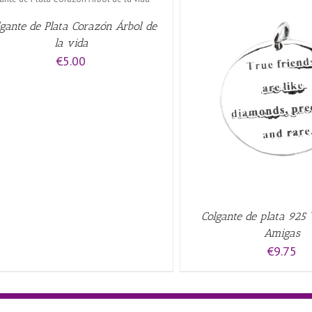
lgante de Plata Corazón Árbol de
la vida
€
5.00
AÑADIR AL CARRITO
/
QUICK VIEW
AÑADIR AL CARRITO
/
Colgante de plata 925
Amigas
€
9.75