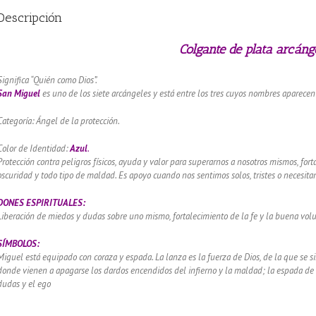
Descripción
Colgante de plata arcán
Significa “Quién como Dios”.
San Miguel
es uno de los siete arcángeles y está entre los tres cuyos nombres aparecen 
Categoría: Ángel de la protección.
Color de Identidad:
Azul
.
Protección contra peligros físicos, ayuda y valor para superarnos a nosotros mismos, fort
oscuridad y todo tipo de maldad. Es apoyo cuando nos sentimos solos, tristes o necesita
DONES ESPIRITUALES:
Liberación de miedos y dudas sobre uno mismo, fortalecimiento de la fe y la buena vol
SÍMBOLOS:
Miguel está equipado con coraza y espada. La lanza es la fuerza de Dios, de la que se si
donde vienen a apagarse los dardos encendidos del infierno y la maldad; la espada de d
dudas y el ego