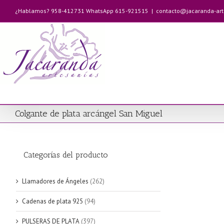
Saltar
¿Hablamos? 958-412731 WhatsApp 615-921515
|
contacto@jacaranda-ar
al
contenido
Colgante de plata arcángel San Miguel
Categorías del producto
Llamadores de Ángeles
(262)
Cadenas de plata 925
(94)
PULSERAS DE PLATA
(397)