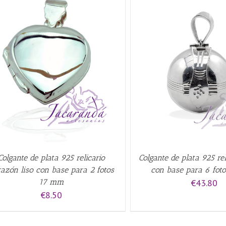
AÑADIR AL CARRITO
/
QUICK VIEW
AÑADIR AL CARRITO
/
Colgante de plata 925 relicario
Colgante de plata 925 rel
razón liso con base para 2 fotos
con base para 6 fo
17 mm
€
43.80
€
8.50