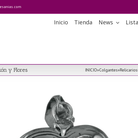
tesanias.com
Inicio
Tienda
News
List
zón y Flores
INICIO
»
Colgantes
»
Relicarios