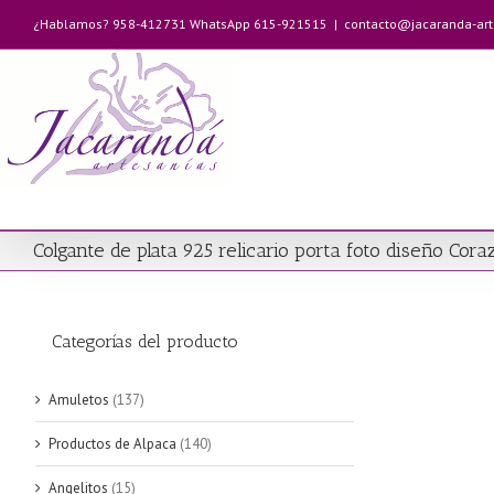
Saltar
¿Hablamos? 958-412731 WhatsApp 615-921515
|
contacto@jacaranda-ar
al
contenido
Colgante de plata 925 relicario porta foto diseño Cora
Categorías del producto
Amuletos
(137)
Productos de Alpaca
(140)
Angelitos
(15)