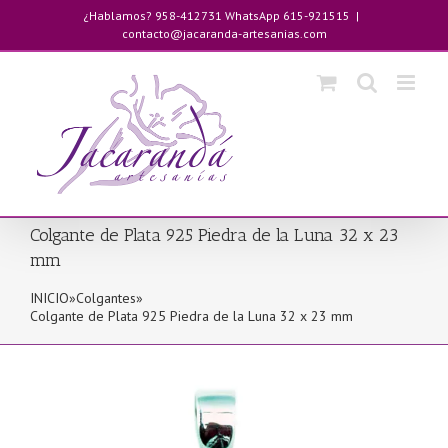
Saltar
¿Hablamos? 958-412731 WhatsApp 615-921515
|
al
contacto@jacaranda-artesanias.com
contenido
Colgante de Plata 925 Piedra de la Luna 32 x 23
mm
INICIO
»
Colgantes
»
Colgante de Plata 925 Piedra de la Luna 32 x 23 mm