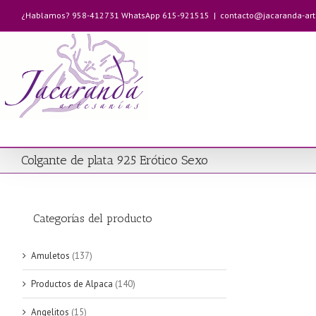
Saltar
¿Hablamos? 958-412731 WhatsApp 615-921515
|
contacto@jacaranda-ar
al
contenido
Colgante de plata 925 Erótico Sexo
Categorías del producto
Amuletos
(137)
Productos de Alpaca
(140)
Angelitos
(15)