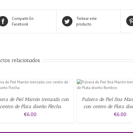
Compartir En
Twitear este
Facebook
producto
ctos relacionados
AÑADIR AL CARRITO
/
QUICK VIEW
AÑADIR AL CARRITO
/
sera de Piel Marrón trenzada con
Pulsera de Piel fina Ma
centro de Plata diseño Flecha
con centro de Plata di
€
6.00
€
6.00