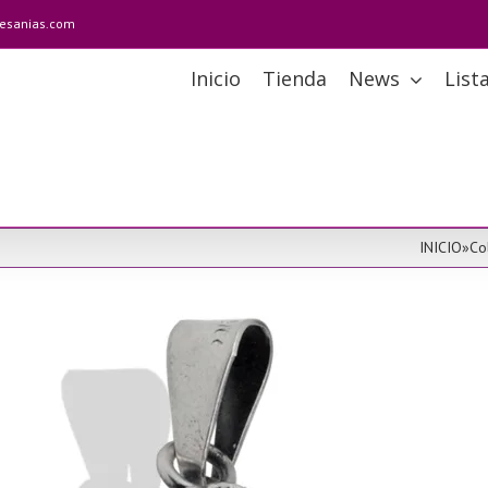
tesanias.com
Inicio
Tienda
News
List
INICIO
»
Co