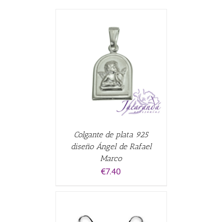
CARRITO
/
Colgante de plata 925
diseño Ángel de Rafael
Marco
€
7.40