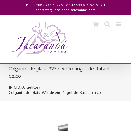
Saltar
¿Hablamos? 958-412731 WhatsApp 615-921515
|
al
contacto@jacaranda-artesanias.com
contenido
Colgante de plata 925 diseño ángel de Rafael
chico
INICIO
»
Angelitos
»
Colgante de plata 925 diseño ángel de Rafael chico