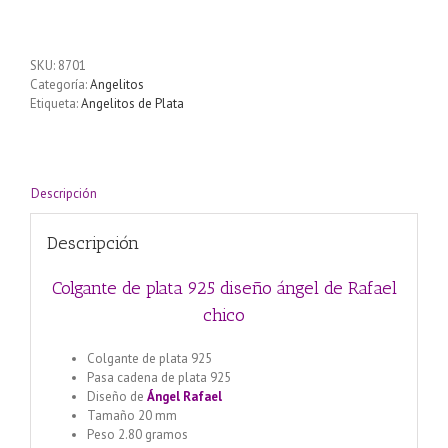
plata
925
diseño
SKU:
8701
ángel
Categoría:
Angelitos
de
Etiqueta:
Angelitos de Plata
Rafael
chico
cantidad
Descripción
Descripción
Colgante de plata 925 diseño ángel de Rafael
chico
Colgante de plata 925
Pasa cadena de plata 925
Diseño de
Ángel Rafael
Tamaño 20 mm
Peso 2.80 gramos