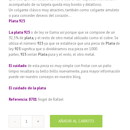
acompañado de su tarjeta queda muy bonito y detalloso.
Un colgante clásico muy atractivo, también como colgante amuleto
o para conceder deseos del corazón…
Plata 925
La plata 925
o de ley se llama así porque que se compone de un
92,5% de
plata
, y el resto de otro metal utilizado como el cobre. Se
utiliza el número
925
ya que se establece que una pieza de
Plata
de
ley
925
significa que si dividiéramos esa pieza en 1000
partes,
925
serían
Plata
pura y el resto, el otro metal.
El cuidado
de esta pieza es muy simple con frotar con un paño
limpio resaltara su bello brillo nuevamente, para mayor información
puede ver nuestro consejos en nuestro blog,
El cuidado de
la plata
Referencia: 8701
Ángel de Rafael
AÑADIR AL CARRITO
Colgante
de