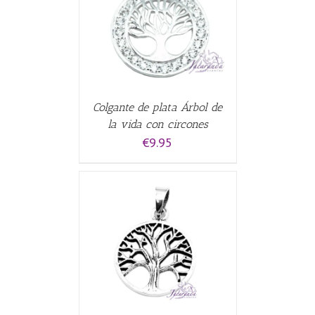
ALLES
Colgante de plata Árbol de
la vida con circones
€
9.95
ALLES