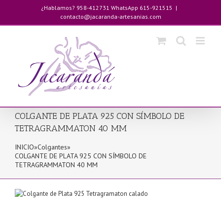
Saltar
¿Hablamos? 958-412731 WhatsApp 615-921515
|
al
contacto@jacaranda-artesanias.com
contenido
COLGANTE DE PLATA 925 CON SÍMBOLO DE
TETRAGRAMMATON 40 MM
INICIO
»
Colgantes
»
COLGANTE DE PLATA 925 CON SÍMBOLO DE
TETRAGRAMMATON 40 MM