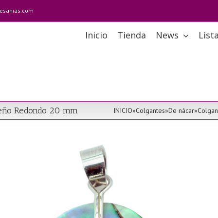
tesanias.com
Inicio
Tienda
News
List
diseño Redondo 20 mm
INICIO
»
Colgantes
»
De nácar
»
Colgan