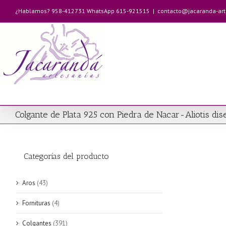
Saltar
¿Hablamos? 958-412731 WhatsApp 615-921515
|
contacto@jacaranda-ar
al
contenido
Colgante de Plata 925 con Piedra de Nacar-Aliotis 
Categorías del producto
Aros
(43)
Fornituras
(4)
Colgantes
(391)