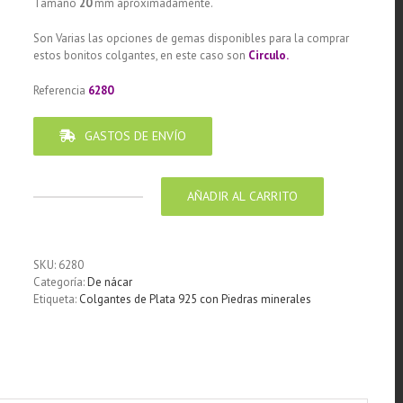
Tamaño
20
mm aproximadamente.
Son Varias las opciones de gemas disponibles para la comprar
estos bonitos colgantes, en este caso son
Circulo.
Referencia
6280
GASTOS DE ENVÍO
AÑADIR AL CARRITO
Colgante
de
Plata
925
SKU:
6280
con
Categoría:
De nácar
Piedra
Etiqueta:
Colgantes de Plata 925 con Piedras minerales
de
Nacar-
Aliotis
diseño
Redondo
20