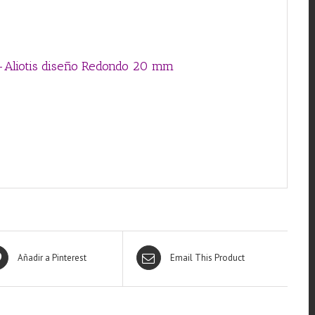
mm
cantidad
r-Aliotis diseño Redondo 20 mm
Añadir a Pinterest
Email This Product