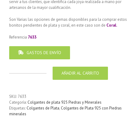
servir a tus clientes, que identifica cada joya realizada a mano por
artesanos de la mayor cualificación.
Son Varias las opciones de gemas disponibles para la comprar estos
bonitos pendientes de plata y coral, en este caso son de
Coral.
Referencia
7633
GASTOS DE ENVÍO
AÑADIR AL CARRITO
Colgante
de
Plata
925
SKU:
7633
con
Categoría:
Colgantes de plata 925 Piedras y Minerales
Piedra
Etiquetas:
Colgantes de Plata
,
Colgantes de Plata 925 con Piedras
de
minerales
Coral
esponja
Pendulo
45