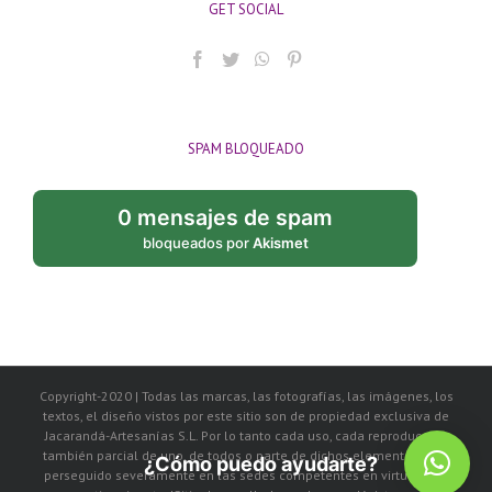
GET SOCIAL
SPAM BLOQUEADO
0 mensajes de spam
bloqueados por
Akismet
Copyright-2020 | Todas las marcas, las fotografías, las imágenes, los
textos, el diseño vistos por este sitio son de propiedad exclusiva de
Jacarandá-Artesanías S.L. Por lo tanto cada uso, cada reproducción
también parcial de uno, de todos o parte de dichos elementos, será
¿Cómo puedo ayudarte?
perseguido severamente en las sedes competentes en virtud de la