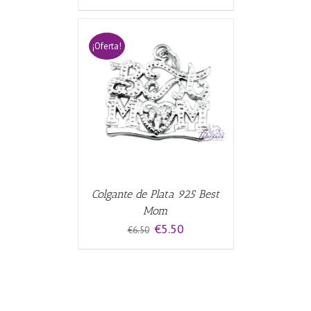
¡Oferta!
CARRITO
/
Colgante de Plata 925 Best
Mom
El
El
€
5.50
€
6.50
precio
precio
original
actual
era:
es:
€6.50.
€5.50.