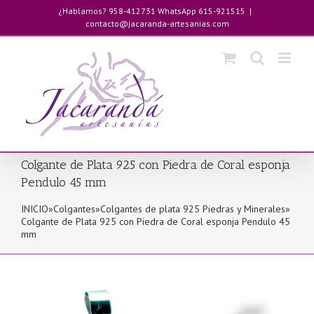
Saltar
¿Hablamos? 958-412731 WhatsApp 615-921515
|
al
contacto@jacaranda-artesanias.com
contenido
Colgante de Plata 925 con Piedra de Coral esponja
Pendulo 45 mm
INICIO
»
Colgantes
»
Colgantes de plata 925 Piedras y Minerales
»
Colgante de Plata 925 con Piedra de Coral esponja Pendulo 45
mm