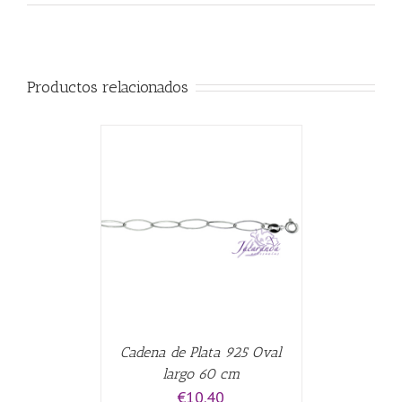
Productos relacionados
CARRITO
/
Cadena de Plata 925 Oval
largo 60 cm
€
10.40