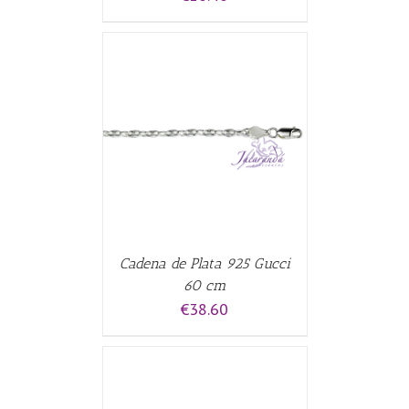
CARRITO
/
Cadena de Plata 925 Gucci
60 cm
€
38.60