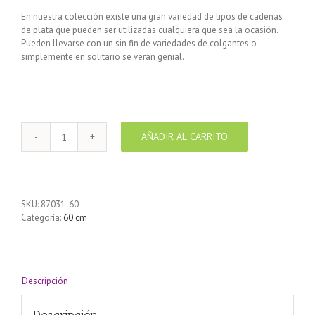
En nuestra colección existe una gran variedad de tipos de cadenas
de plata que pueden ser utilizadas cualquiera que sea la ocasión.
Pueden llevarse con un sin fin de variedades de colgantes o
simplemente en solitario se verán genial.
AÑADIR AL CARRITO
Cadena
de
Plata
925
Rolo
SKU:
87031-60
largo
Categoría:
60 cm
60
cm
cantidad
Descripción