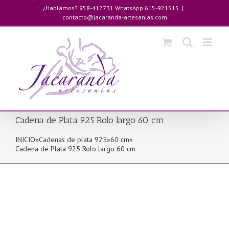
Saltar
¿Hablamos? 958-412731 WhatsApp 615-921515
|
al
contacto@jacaranda-artesanias.com
contenido
Cadena de Plata 925 Rolo largo 60 cm
INICIO
»
Cadenas de plata 925
»
60 cm
»
Cadena de Plata 925 Rolo largo 60 cm