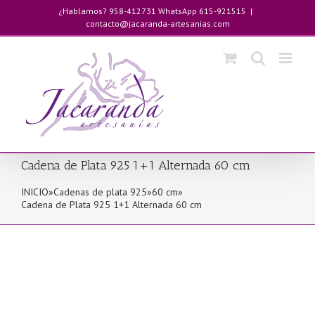
Saltar
¿Hablamos? 958-412731 WhatsApp 615-921515
|
al
contacto@jacaranda-artesanias.com
contenido
Cadena de Plata 925 1+1 Alternada 60 cm
INICIO
»
Cadenas de plata 925
»
60 cm
»
Cadena de Plata 925 1+1 Alternada 60 cm