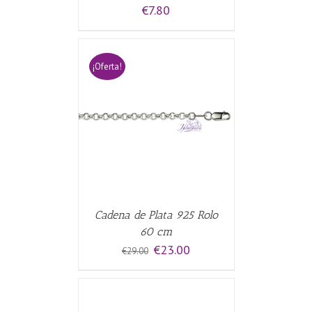
€
7.80
¡Oferta!
CARRITO
/
Cadena de Plata 925 Rolo
60 cm
El
El
€
23.00
€
29.00
precio
precio
original
actual
era:
es:
€29.00.
€23.00.