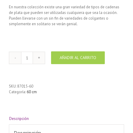
En nuestra colección existe una gran variedad de tipos de cadenas
de plata que pueden ser utilizadas cualquiera que sea la ocasión.
Pueden llevarse con un sin fin de variedades de colgantes o
simplemente en solitario se verán genial.
AÑADIR AL CARRITO
Cadena
de
Plata
925
1+1
SKU:
87015-60
Alternada
Categoría:
60 cm
60
cm
cantidad
Descripción