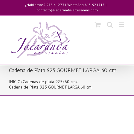
Saltar
¿Hablamos? 958-412731 WhatsApp 615-921515
|
al
contacto@jacaranda-artesanias.com
contenido
Cadena de Plata 925 GOURMET LARGA 60 cm
INICIO
»
Cadenas de plata 925
»
60 cm
»
Cadena de Plata 925 GOURMET LARGA 60 cm