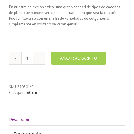
En nuestra colección existe una gran variedad de tipos de cadenas
de plata que pueden ser utilizadas cualquiera que sea la ocasión.
Pueden llevarse con un sin fin de variedades de colgantes o
simplemente en solitario se verán genial.
AÑADIR AL CARRITO
Cadena
de
Plata
925
GOURMET
SKU:
87030-60
LARGA
Categoría:
60 cm
60
cm
cantidad
Descripción