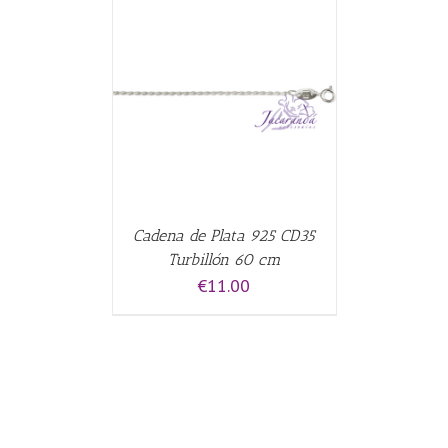
CARRITO
/
Cadena de Plata 925 CD35
Turbillón 60 cm
€
11.00