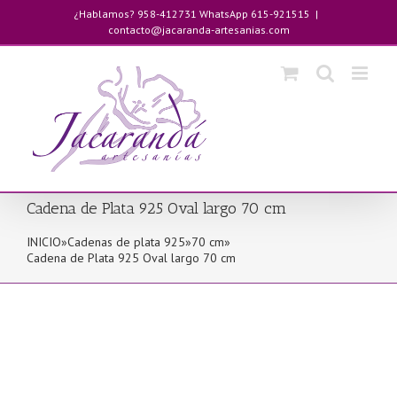
Saltar
¿Hablamos? 958-412731 WhatsApp 615-921515
|
al
contacto@jacaranda-artesanias.com
contenido
Cadena de Plata 925 Oval largo 70 cm
INICIO
»
Cadenas de plata 925
»
70 cm
»
Cadena de Plata 925 Oval largo 70 cm