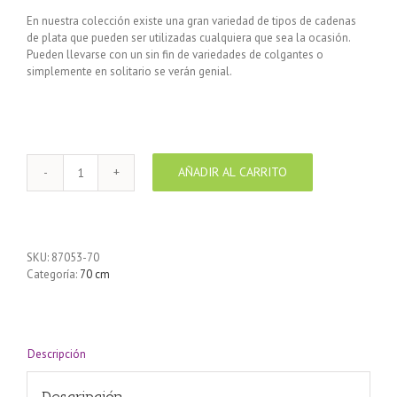
En nuestra colección existe una gran variedad de tipos de cadenas
de plata que pueden ser utilizadas cualquiera que sea la ocasión.
Pueden llevarse con un sin fin de variedades de colgantes o
simplemente en solitario se verán genial.
AÑADIR AL CARRITO
Cadena
de
Plata
925
Oval
SKU:
87053-70
largo
Categoría:
70 cm
70
cm
cantidad
Descripción