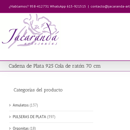
Saltar
¿Hablamos? 958-412731 WhatsApp 615-921515
|
contacto@jacaranda-ar
al
contenido
Cadena de Plata 925 Cola de ratón 70 cm
Categorías del producto
Amuletos
(137)
PULSERAS DE PLATA
(397)
Orgonitas
(18)