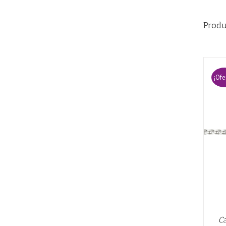
Produ
¡Ofe
AÑADIR AL CARRITO
/
QUICK VIEW
Ca