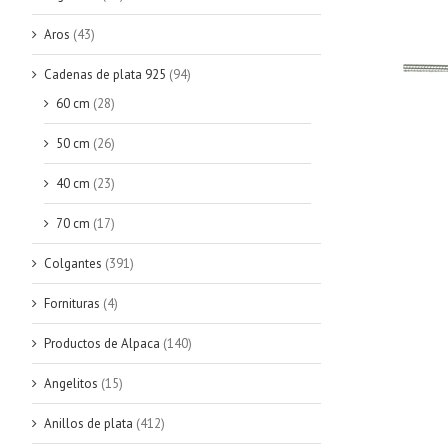
Aros
(43)
Cadenas de plata 925
(94)
60 cm
(28)
50 cm
(26)
40 cm
(23)
70 cm
(17)
Colgantes
(391)
Fornituras
(4)
Productos de Alpaca
(140)
Angelitos
(15)
Anillos de plata
(412)