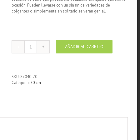
ocasión. Pueden llevarse con un sin fin de variedades de
colgantes o simplemente en solitario se verán genial.
AÑADIR AL CARRITO
Cadena
de
Plata
925
Cola
SKU:
87040-70
de
Categoría:
70 cm
ratón
70
cm
cantidad