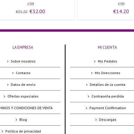
cm
cm
El
El
€
32.00
€
14.20
€
35.20
precio
precio
original
actual
era:
es:
€35.20.
€32.00.
LA EMPRESA
MI CUENTA
Sobre nosotros
Mis Pedidos
Contacto
Mis Direcciones
Datos de envío
Detalles de la cuenta
Ofertas especiales
Contraseña perdida
MINOS Y CONDICIONES DE VENTA
Payment Confirmation
Blog
Descargas
Política de privacidad