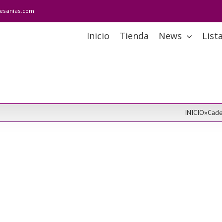
tesanias.com
Inicio
Tienda
News
List
INICIO
»
Cade