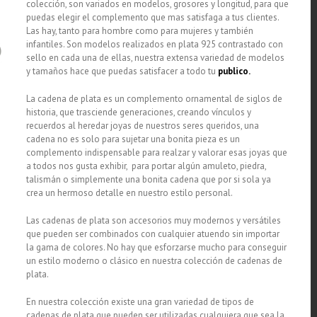
colección, son variados en modelos, grosores y longitud, para que
puedas elegir el complemento que mas satisfaga a tus clientes.
Las hay, tanto para hombre como para mujeres y también
infantiles. Son modelos realizados en plata 925 contrastado con
sello en cada una de ellas, nuestra extensa variedad de modelos
y tamaños hace que puedas satisfacer a todo tu
publico.
La cadena de plata es un complemento ornamental de siglos de
historia, que trasciende generaciones, creando vínculos y
recuerdos al heredar joyas de nuestros seres queridos, una
cadena no es solo para sujetar una bonita pieza es un
complemento indispensable para realzar y valorar esas joyas que
a todos nos gusta exhibir, para portar algún amuleto, piedra,
talismán o simplemente una bonita cadena que por si sola ya
crea un hermoso detalle en nuestro estilo personal.
Las cadenas de plata son accesorios muy modernos y versátiles
que pueden ser combinados con cualquier atuendo sin importar
la gama de colores. No hay que esforzarse mucho para conseguir
un estilo moderno o clásico en nuestra colección de cadenas de
plata.
En nuestra colección existe una gran variedad de tipos de
cadenas de plata que pueden ser utilizadas cualquiera que sea la