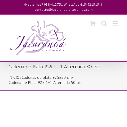
Saltar
¿Hablamos? 958-412731 WhatsApp 615-921515
|
al
contacto@jacaranda-artesanias.com
contenido
Cadena de Plata 925 1+1 Alternada 50 cm
INICIO
»
Cadenas de plata 925
»
50 cm
»
Cadena de Plata 925 1+1 Alternada 50 cm