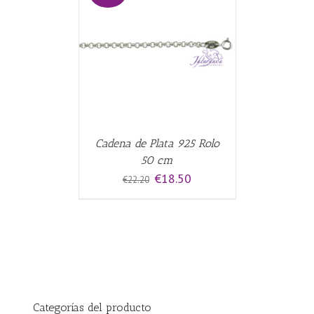
CARRITO
/
Cadena de Plata 925 Rolo
50 cm
El
El
€
18.50
€
22.20
precio
precio
original
actual
era:
es:
€22.20.
€18.50.
Categorías del producto