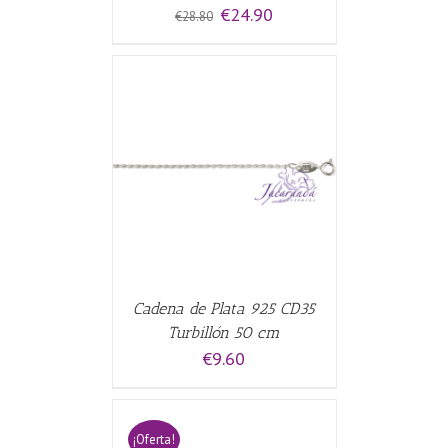
El
El
€
24.90
€
28.80
precio
precio
original
actual
era:
es:
€28.80.
€24.90.
CARRITO
/
Cadena de Plata 925 CD35
Turbillón 50 cm
€
9.60
¡Oferta!