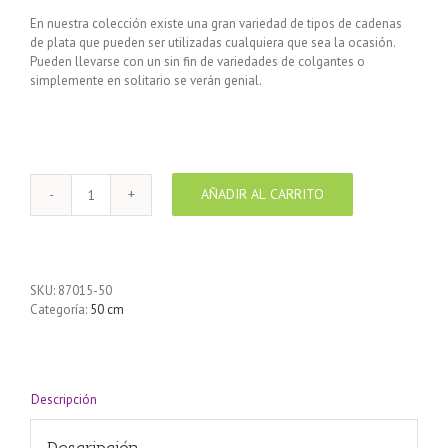
En nuestra colección existe una gran variedad de tipos de cadenas
de plata que pueden ser utilizadas cualquiera que sea la ocasión.
Pueden llevarse con un sin fin de variedades de colgantes o
simplemente en solitario se verán genial.
AÑADIR AL CARRITO
Cadena
de
Plata
925
1+1
SKU:
87015-50
Alternada
Categoría:
50 cm
50
cm
cantidad
Descripción