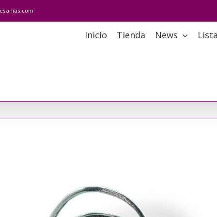
tesanias.com
Inicio
Tienda
News
List