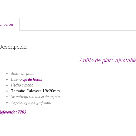
cripción
Descripción
Anillo de plata ajustabl
Anillo de plata
Diseño
ojo de Horus
Hecho a mano
Tamaño Calavera 19x20mm
Se entrega con bolsa de regalo.
Tarjeta regalo Significado
Llamador de ángeles labrado en plata 925 con dise
Referencia: 7705