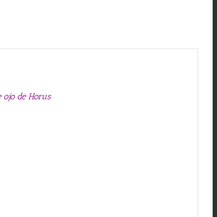
e ojo de Horus
ño de margarita en 20 mm