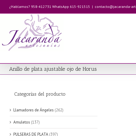
Saltar
¿Hablamos? 958-412731 WhatsApp 615-921515
|
contacto@jacaranda-ar
al
contenido
Anillo de plata ajustable ojo de Horus
Categorías del producto
Llamadores de Ángeles
(262)
Amuletos
(137)
PULSERAS DE PLATA
(397)