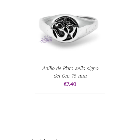
ALLES
Anillo de Plata sello signo
del Om 18 mm
€
7.40