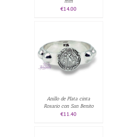
mm
€
14.00
CARRITO
/
Anillo de Plata cinta
Rosario con San Benito
€
11.40