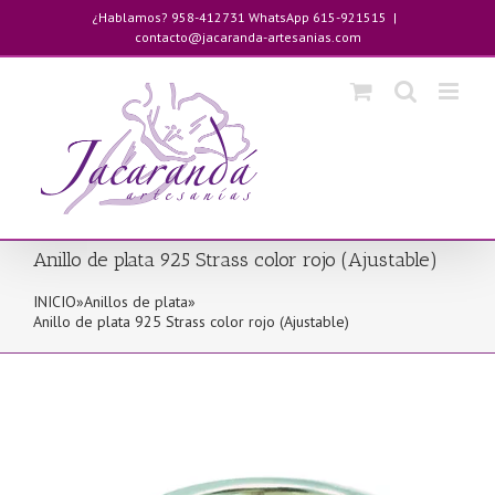
Saltar
¿Hablamos? 958-412731 WhatsApp 615-921515
|
al
contacto@jacaranda-artesanias.com
contenido
Anillo de plata 925 Strass color rojo (Ajustable)
INICIO
»
Anillos de plata
»
Anillo de plata 925 Strass color rojo (Ajustable)