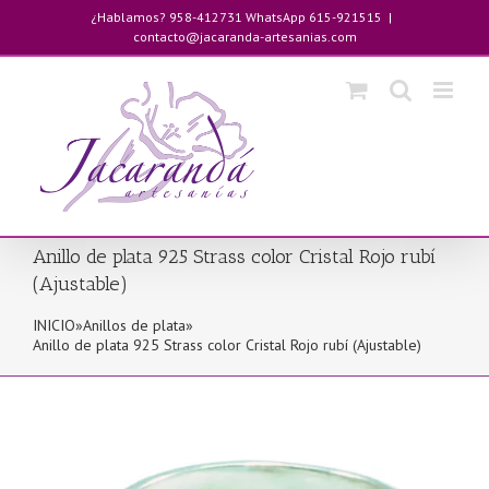
Saltar
¿Hablamos? 958-412731 WhatsApp 615-921515
|
al
contacto@jacaranda-artesanias.com
contenido
Anillo de plata 925 Strass color Cristal Rojo rubí
(Ajustable)
INICIO
»
Anillos de plata
»
Anillo de plata 925 Strass color Cristal Rojo rubí (Ajustable)