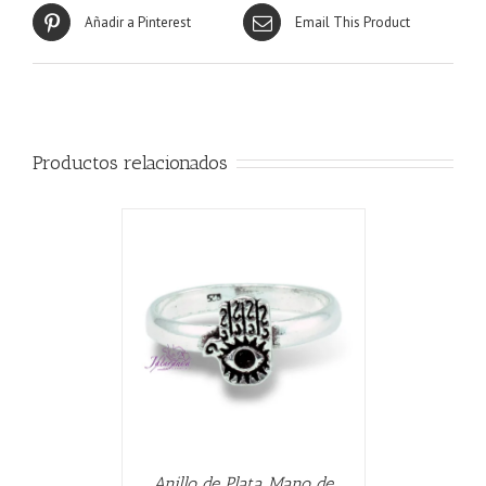
Añadir a Pinterest
Email This Product
Productos relacionados
CARRITO
/
Anillo de Plata Mano de