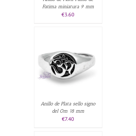
Fatima miniatura 9 mm
€
3.60
ALLES
Anillo de Plata sello signo
del Om 18 mm
€
7.40