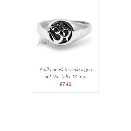
ALLES
Anillo de Plata sello signo
del Om talla 19 mm
€
7.40