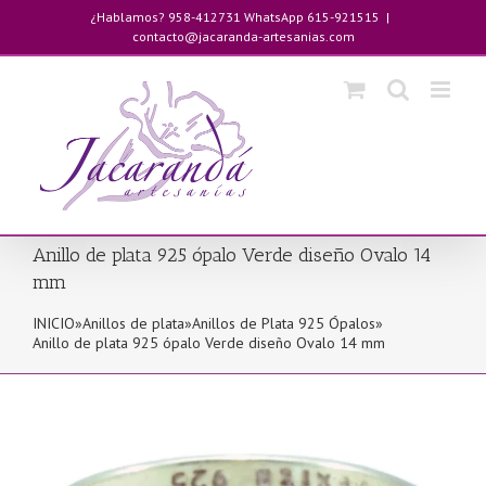
Saltar
¿Hablamos? 958-412731 WhatsApp 615-921515
|
al
contacto@jacaranda-artesanias.com
contenido
Anillo de plata 925 ópalo Verde diseño Ovalo 14
mm
INICIO
»
Anillos de plata
»
Anillos de Plata 925 Ópalos
»
Anillo de plata 925 ópalo Verde diseño Ovalo 14 mm